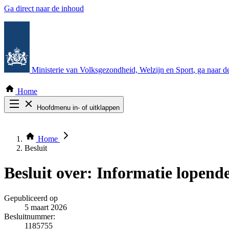
Ga direct naar de inhoud
Ministerie van Volksgezondheid, Welzijn en Sport
, ga naar 
Home
Hoofdmenu in- of uitklappen
Zoek door alle publicaties
Thema COVID-19
Home
Bekijk per bestuursorgaan
Besluit
Besluit over:
Informatie lopende
Gepubliceerd op
5 maart 2026
Besluitnummer:
1185755