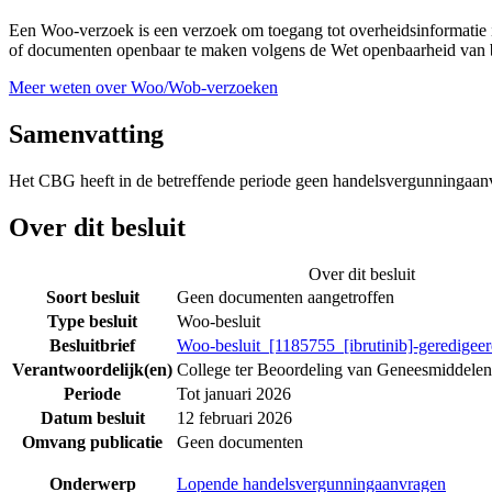
Een Woo-verzoek is een verzoek om toegang tot overheidsinformatie i
of documenten openbaar te maken volgens de Wet openbaarheid van b
Meer weten over Woo/Wob-verzoeken
Samenvatting
Het CBG heeft in de betreffende periode geen handelsvergunningaan
Over dit besluit
Over dit besluit
Soort besluit
Geen documenten aangetroffen
Type besluit
Woo-besluit
Besluitbrief
Woo-besluit_[1185755_[ibrutinib]-geredigeer
Verantwoordelijk(en)
College ter Beoordeling van Geneesmiddelen
Periode
Tot januari 2026
Datum besluit
12 februari 2026
Omvang publicatie
Geen documenten
Onderwerp
Lopende handelsvergunningaanvragen