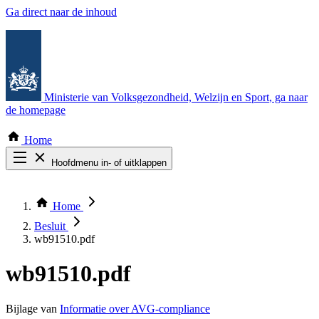
Ga direct naar de inhoud
Ministerie van Volksgezondheid, Welzijn en Sport
, ga naar
de homepage
Home
Hoofdmenu in- of uitklappen
Zoek door alle publicaties
Thema COVID-19
Home
Bekijk per bestuursorgaan
Besluit
wb91510.pdf
wb91510.pdf
Bijlage van
Informatie over AVG-compliance