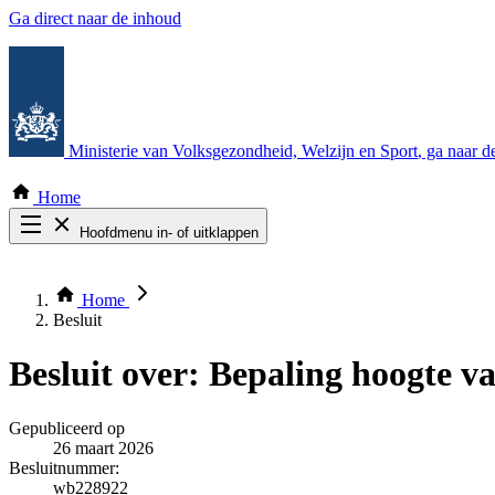
Ga direct naar de inhoud
Ministerie van Volksgezondheid, Welzijn en Sport
, ga naar 
Home
Hoofdmenu in- of uitklappen
Zoek door alle publicaties
Thema COVID-19
Home
Bekijk per bestuursorgaan
Besluit
Besluit over:
Bepaling hoogte va
Gepubliceerd op
26 maart 2026
Besluitnummer:
wb228922