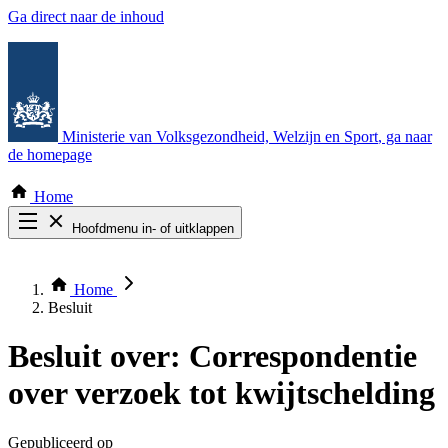
Ga direct naar de inhoud
Ministerie van Volksgezondheid, Welzijn en Sport
, ga naar
de homepage
Home
Hoofdmenu in- of uitklappen
Zoek door alle publicaties
Thema COVID-19
Home
Bekijk per bestuursorgaan
Besluit
Besluit over:
Correspondentie
over verzoek tot kwijtschelding
Gepubliceerd op