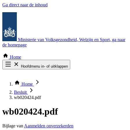
Ga direct naar de inhoud
Ministerie van Volksgezondheid, Welzijn en Sport
, ga naar
de homepage
Home
Hoofdmenu in- of uitklappen
Zoek door alle publicaties
Thema COVID-19
Home
Bekijk per bestuursorgaan
Besluit
wb020424.pdf
wb020424.pdf
Bijlage van
Aanmelden onverzekerden