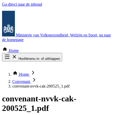
Ga direct naar de inhoud
Ministerie van Volksgezondheid, Welzijn en Sport
, ga naar
de homepage
Home
Hoofdmenu in- of uitklappen
Zoek door alle publicaties
Thema COVID-19
Home
Bekijk per bestuursorgaan
Convenant
convenant-nvvk-cak-200525_1.pdf
convenant-nvvk-cak-
200525_1.pdf