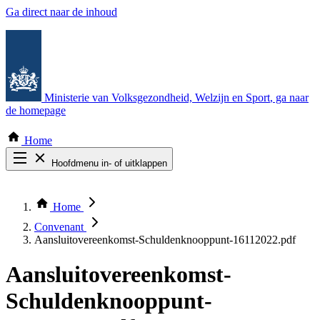
Ga direct naar de inhoud
Ministerie van Volksgezondheid, Welzijn en Sport
, ga naar
de homepage
Home
Hoofdmenu in- of uitklappen
Zoek door alle publicaties
Thema COVID-19
Home
Bekijk per bestuursorgaan
Convenant
Aansluitovereenkomst-Schuldenknooppunt-16112022.pdf
Aansluitovereenkomst-
Schuldenknooppunt-