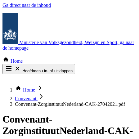
Ga direct naar de inhoud
Ministerie van Volksgezondheid, Welzijn en Sport
, ga naar
de homepage
Home
Hoofdmenu in- of uitklappen
Zoek door alle publicaties
Thema COVID-19
Home
Bekijk per bestuursorgaan
Convenant
Convenant-ZorginstituutNederland-CAK-27042021.pdf
Convenant-
ZorginstituutNederland-CAK-