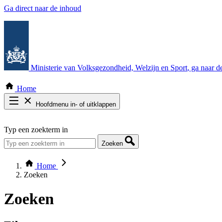
Ga direct naar de inhoud
Ministerie van Volksgezondheid, Welzijn en Sport
, ga naar 
Home
Hoofdmenu in- of uitklappen
Zoek door alle publicaties
Typ een zoekterm in
Thema COVID-19
Bekijk per bestuursorgaan
Zoeken
Home
Zoeken
Zoeken