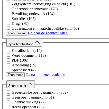
Zorgsysteem, bekostiging en beleid
(181)
Onderzoek en innovatie
(178)
Bevolkingsonderzoek
(124)
Subsidies
(107)
Drugs
(79)
Ouderenzorg en maatschappelijke zorg
(65)
Ga naar de zoekresultaten
Toon minder
Type bronbestand
E-mailbericht
(214)
Word-document
(118)
PDF
(106)
Afbeelding
(15)
Spreadsheet
(4)
Ga naar de zoekresultaten
Presentatie
(2)
Toon meer
Soort besluit
Gedeeltelijke openbaarmaking
(352)
Geen openbaarmaking
(51)
Openbaarmaking
(27)
Reeds openbaar
(23)