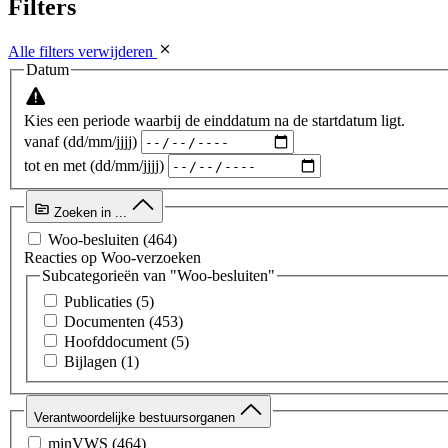
Filters
Alle filters verwijderen
Datum
Kies een periode waarbij de einddatum na de startdatum ligt.
vanaf (dd/mm/jjjj)
tot en met (dd/mm/jjjj)
Zoeken in ...
Woo-besluiten
(464)
Reacties op Woo-verzoeken
Subcategorieën van "Woo-besluiten"
Publicaties
(5)
Documenten
(453)
Hoofddocument
(5)
Bijlagen
(1)
Verantwoordelijke bestuursorganen
minVWS
(464)