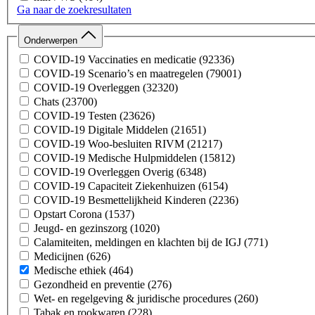
Ga naar de zoekresultaten
Onderwerpen
COVID-19 Vaccinaties en medicatie
(92336)
COVID-19 Scenario’s en maatregelen
(79001)
COVID-19 Overleggen
(32320)
Chats
(23700)
COVID-19 Testen
(23626)
COVID-19 Digitale Middelen
(21651)
COVID-19 Woo-besluiten RIVM
(21217)
COVID-19 Medische Hulpmiddelen
(15812)
COVID-19 Overleggen Overig
(6348)
COVID-19 Capaciteit Ziekenhuizen
(6154)
COVID-19 Besmettelijkheid Kinderen
(2236)
Opstart Corona
(1537)
Jeugd- en gezinszorg
(1020)
Calamiteiten, meldingen en klachten bij de IGJ
(771)
Medicijnen
(626)
Medische ethiek
(464)
Gezondheid en preventie
(276)
Wet- en regelgeving & juridische procedures
(260)
Tabak en rookwaren
(228)