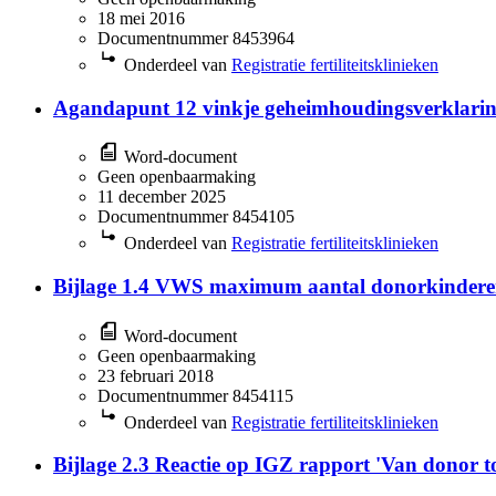
18 mei 2016
Documentnummer 8453964
Onderdeel van
Registratie fertiliteitsklinieken
Agandapunt 12 vinkje geheimhoudingsverklarin
Word-document
Geen openbaarmaking
11 december 2025
Documentnummer 8454105
Onderdeel van
Registratie fertiliteitsklinieken
Bijlage 1.4 VWS maximum aantal donorkindere
Word-document
Geen openbaarmaking
23 februari 2018
Documentnummer 8454115
Onderdeel van
Registratie fertiliteitsklinieken
Bijlage 2.3 Reactie op IGZ rapport 'Van donor t