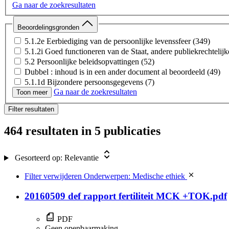
Ga naar de zoekresultaten
Beoordelingsgronden
5.1.2e Eerbiediging van de persoonlijke levenssfeer
(349)
5.1.2i Goed functioneren van de Staat, andere publiekrechtelij
5.2 Persoonlijke beleidsopvattingen
(52)
Dubbel : inhoud is in een ander document al beoordeeld
(49)
5.1.1d Bijzondere persoonsgegevens
(7)
Ga naar de zoekresultaten
Buiten de reikwijdte van het verzoek
(6)
Toon meer
5.1.2d Inspectie, controle en toezicht door bestuursorganen
(5)
Filter resultaten
5.1.1c Vertrouwelijke bedrijfs- en fabricagegegevens
(2)
5.1.2a Internationale betrekkingen
(1)
464 resultaten
in 5 publicaties
Artikel 9, zevende lid, van de Wkkgz
(1)
Gesorteerd op:
Relevantie
Filter verwijderen
Onderwerpen: Medische ethiek
20160509 def rapport fertiliteit MCK +TOK.pdf
PDF
Geen openbaarmaking