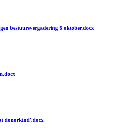
gen bestuursvergadering 6 oktober.docx
n.docx
ot donorkind'.docx