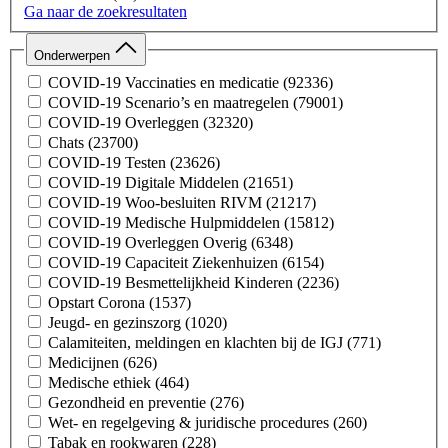
Ga naar de zoekresultaten
Onderwerpen
COVID-19 Vaccinaties en medicatie
(92336)
COVID-19 Scenario’s en maatregelen
(79001)
COVID-19 Overleggen
(32320)
Chats
(23700)
COVID-19 Testen
(23626)
COVID-19 Digitale Middelen
(21651)
COVID-19 Woo-besluiten RIVM
(21217)
COVID-19 Medische Hulpmiddelen
(15812)
COVID-19 Overleggen Overig
(6348)
COVID-19 Capaciteit Ziekenhuizen
(6154)
COVID-19 Besmettelijkheid Kinderen
(2236)
Opstart Corona
(1537)
Jeugd- en gezinszorg
(1020)
Calamiteiten, meldingen en klachten bij de IGJ
(771)
Medicijnen
(626)
Medische ethiek
(464)
Gezondheid en preventie
(276)
Wet- en regelgeving & juridische procedures
(260)
Tabak en rookwaren
(228)