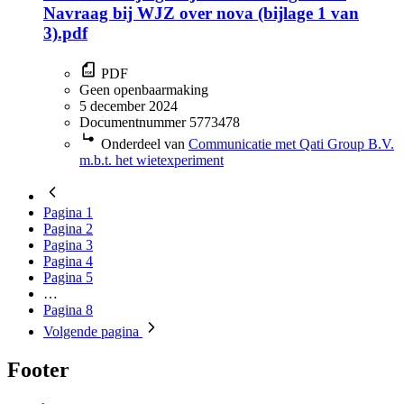
Navraag bij WJZ over nova (bijlage 1 van
3).pdf
PDF
Geen openbaarmaking
5 december 2024
Documentnummer 5773478
Onderdeel van
Communicatie met Qati Group B.V.
m.b.t. het wietexperiment
Pagina
1
Pagina
2
Pagina
3
Pagina
4
Pagina
5
…
Pagina
8
Volgende
pagina
Footer