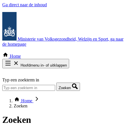
Ga direct naar de inhoud
Ministerie van Volksgezondheid, Welzijn en Sport
, ga naar
de homepage
Home
Hoofdmenu in- of uitklappen
Zoek door alle publicaties
Typ een zoekterm in
Thema COVID-19
Bekijk per bestuursorgaan
Zoeken
Home
Zoeken
Zoeken