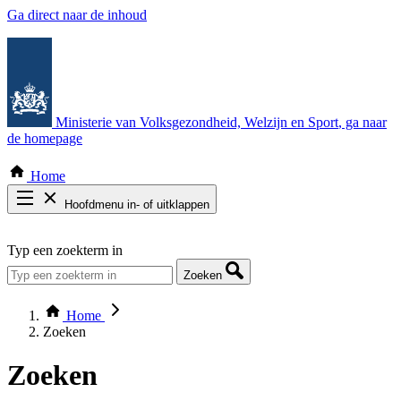
Ga direct naar de inhoud
Ministerie van Volksgezondheid, Welzijn en Sport
, ga naar
de homepage
Home
Hoofdmenu in- of uitklappen
Zoek door alle publicaties
Typ een zoekterm in
Thema COVID-19
Bekijk per bestuursorgaan
Zoeken
Home
Zoeken
Zoeken