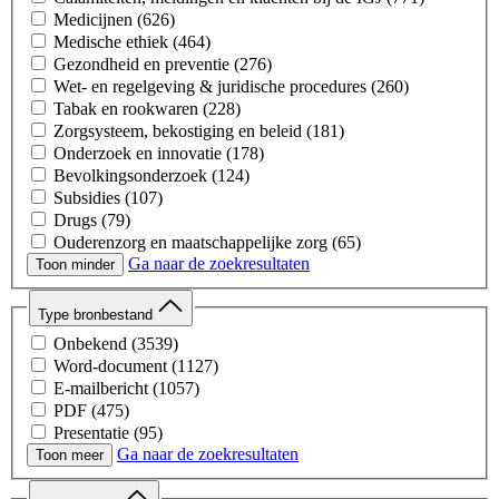
Medicijnen
(626)
Medische ethiek
(464)
Gezondheid en preventie
(276)
Wet- en regelgeving & juridische procedures
(260)
Tabak en rookwaren
(228)
Zorgsysteem, bekostiging en beleid
(181)
Onderzoek en innovatie
(178)
Bevolkingsonderzoek
(124)
Subsidies
(107)
Drugs
(79)
Ouderenzorg en maatschappelijke zorg
(65)
Ga naar de zoekresultaten
Toon minder
Type bronbestand
Onbekend
(3539)
Word-document
(1127)
E-mailbericht
(1057)
PDF
(475)
Presentatie
(95)
Ga naar de zoekresultaten
Spreadsheet
(15)
Toon meer