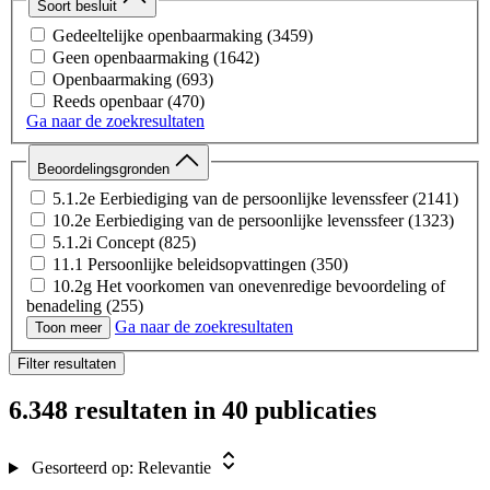
Soort besluit
Gedeeltelijke openbaarmaking
(3459)
Geen openbaarmaking
(1642)
Openbaarmaking
(693)
Reeds openbaar
(470)
Ga naar de zoekresultaten
Beoordelingsgronden
5.1.2e Eerbiediging van de persoonlijke levenssfeer
(2141)
10.2e Eerbiediging van de persoonlijke levenssfeer
(1323)
5.1.2i Concept
(825)
11.1 Persoonlijke beleidsopvattingen
(350)
10.2g Het voorkomen van onevenredige bevoordeling of
benadeling
(255)
Ga naar de zoekresultaten
5.1.5 Het voorkomen van onevenredige benadeling
(202)
Toon meer
5.1.2i Het goed functioneren van de staat, andere
Filter resultaten
publiekrechtelijke lichamen of bestuursorganen
(119)
5.1.2h De beveiliging van personen of bedrijven en het
6.348 resultaten
in 40 publicaties
voorkomen van sabotage
(77)
buiten verzoek
(65)
10.1c Vertrouwelijk verstrekte bedrijfs- en
Gesorteerd op:
Relevantie
fabricagegegevens
(61)