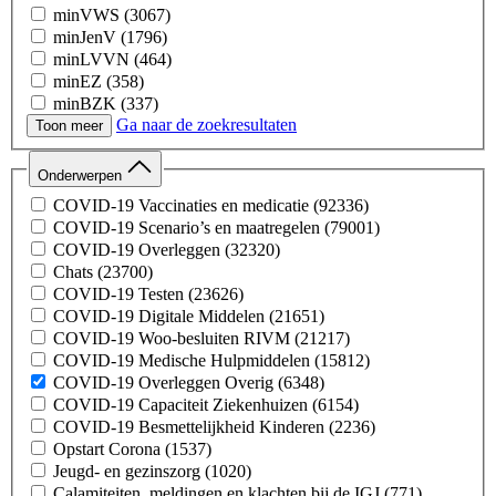
minVWS
(3067)
minJenV
(1796)
minLVVN
(464)
minEZ
(358)
minBZK
(337)
Ga naar de zoekresultaten
minFin
(152)
Toon meer
minIenW
(132)
minSZW
(42)
Onderwerpen
COVID-19 Vaccinaties en medicatie
(92336)
COVID-19 Scenario’s en maatregelen
(79001)
COVID-19 Overleggen
(32320)
Chats
(23700)
COVID-19 Testen
(23626)
COVID-19 Digitale Middelen
(21651)
COVID-19 Woo-besluiten RIVM
(21217)
COVID-19 Medische Hulpmiddelen
(15812)
COVID-19 Overleggen Overig
(6348)
COVID-19 Capaciteit Ziekenhuizen
(6154)
COVID-19 Besmettelijkheid Kinderen
(2236)
Opstart Corona
(1537)
Jeugd- en gezinszorg
(1020)
Calamiteiten, meldingen en klachten bij de IGJ
(771)