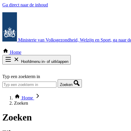
Ga direct naar de inhoud
Ministerie van Volksgezondheid, Welzijn en Sport
, ga naar 
Home
Hoofdmenu in- of uitklappen
Zoek door alle publicaties
Typ een zoekterm in
Thema COVID-19
Bekijk per bestuursorgaan
Zoeken
Home
Zoeken
Zoeken