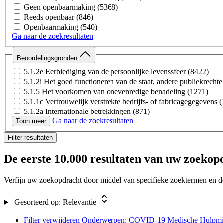
Geen openbaarmaking
(5368)
Reeds openbaar
(846)
Openbaarmaking
(540)
Ga naar de zoekresultaten
Beoordelingsgronden
5.1.2e Eerbiediging van de persoonlijke levenssfeer
(8422)
5.1.2i Het goed functioneren van de staat, andere publiekrecht
5.1.5 Het voorkomen van onevenredige benadeling
(1271)
5.1.1c Vertrouwelijk verstrekte bedrijfs- of fabricagegegevens
(
5.1.2a Internationale betrekkingen
(871)
Ga naar de zoekresultaten
10.2e Eerbiediging van de persoonlijke levenssfeer
(781)
Toon meer
5.1.2i Concept
(683)
Filter resultaten
5.1.2b Economische of financiële belangen van de Staat
(368)
5.1.2h De beveiliging van personen of bedrijven en het voork
De eerste
10.000 resultaten
van uw zoekopd
buiten verzoek
(156)
11.1 Persoonlijke beleidsopvattingen
(147)
Verfijn uw zoekopdracht door middel van specifieke zoektermen en de 
10.2a Internationale betrekkingen
(142)
10.1c Vertrouwelijk verstrekte bedrijfs- en fabricagegegevens
(
Dubbel : inhoud is in een ander document al beoordeeld
(73)
Gesorteerd op:
Relevantie
5.1.2c Opsporing en vervolging van strafbare feiten
(69)
Filter verwijderen
Onderwerpen: COVID-19 Medische Hulpmi
5.1.2f Bescherming van andere dan vertrouwelijk aan de overhei