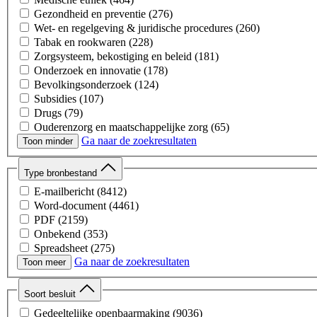
Gezondheid en preventie
(276)
Wet- en regelgeving & juridische procedures
(260)
Tabak en rookwaren
(228)
Zorgsysteem, bekostiging en beleid
(181)
Onderzoek en innovatie
(178)
Bevolkingsonderzoek
(124)
Subsidies
(107)
Drugs
(79)
Ouderenzorg en maatschappelijke zorg
(65)
Ga naar de zoekresultaten
Toon minder
Type bronbestand
E-mailbericht
(8412)
Word-document
(4461)
PDF
(2159)
Onbekend
(353)
Spreadsheet
(275)
Ga naar de zoekresultaten
Presentatie
(126)
Toon meer
Afbeelding
(12)
Webpagina
(3)
Soort besluit
Gedeeltelijke openbaarmaking
(9036)