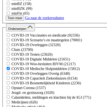
minBZ
(158)
minBZK
(99)
minFin
(65)
Ga naar de zoekresultaten
minAZ
(5)
Toon meer
Onderwerpen
COVID-19 Vaccinaties en medicatie
(92336)
COVID-19 Scenario’s en maatregelen
(79001)
COVID-19 Overleggen
(32320)
Chats
(23700)
COVID-19 Testen
(23626)
COVID-19 Digitale Middelen
(21651)
COVID-19 Woo-besluiten RIVM
(21217)
COVID-19 Medische Hulpmiddelen
(15812)
COVID-19 Overleggen Overig
(6348)
COVID-19 Capaciteit Ziekenhuizen
(6154)
COVID-19 Besmettelijkheid Kinderen
(2236)
Opstart Corona
(1537)
Jeugd- en gezinszorg
(1020)
Calamiteiten, meldingen en klachten bij de IGJ
(771)
Medicijnen
(626)
Medische ethiek
(464)