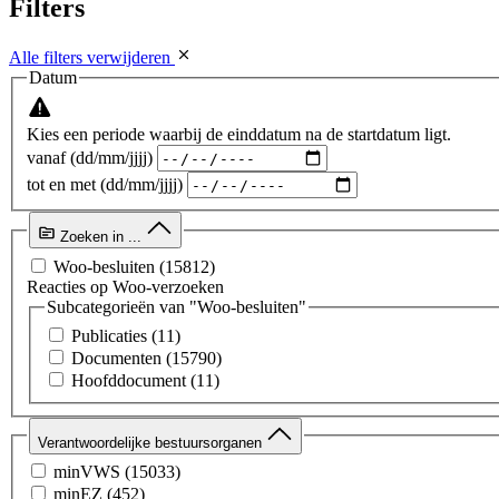
Filters
Alle filters verwijderen
Datum
Kies een periode waarbij de einddatum na de startdatum ligt.
vanaf (dd/mm/jjjj)
tot en met (dd/mm/jjjj)
Zoeken in ...
Woo-besluiten
(15812)
Reacties op Woo-verzoeken
Subcategorieën van "Woo-besluiten"
Publicaties
(11)
Documenten
(15790)
Hoofddocument
(11)
Verantwoordelijke bestuursorganen
minVWS
(15033)
minEZ
(452)