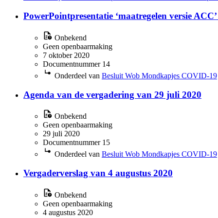
11.1, concept
(33)
PowerPointpresentatie ‘maatregelen versie ACC’
5.1.2i Procespositie Staat
(33)
5.1.1d Bijzondere persoonsgegevens
(28)
5.1.2i Wetenschappelijk Beraad
(26)
Onbekend
10.2g Het voorkomen van onevenredige bevoordeling of benad
Geen openbaarmaking
7 oktober 2020
5.1.2i Eenheid Kabinet
(22)
Documentnummer 14
5.1.2d Inspectie, controle en toezicht van bestuursorganen
(13)
5.1.1e Nationale identificatienummers
(9)
Onderdeel van
Besluit Wob Mondkapjes COVID-19
5.1.2i Wetenschappelijk beraad
(4)
Agenda van de vergadering van 29 juli 2020
Onbekend
Geen openbaarmaking
29 juli 2020
Documentnummer 15
Onderdeel van
Besluit Wob Mondkapjes COVID-19
Vergaderverslag van 4 augustus 2020
Onbekend
Geen openbaarmaking
4 augustus 2020