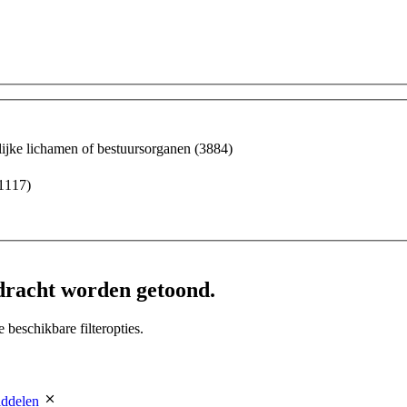
elijke lichamen of bestuursorganen
(3884)
1117)
omen van sabotage
(329)
racht worden getoond.
beschikbare filteropties.
128)
ddelen
d verstrekte concurrentiegevoelige bedrijfs- en fabricagegevens
(41)