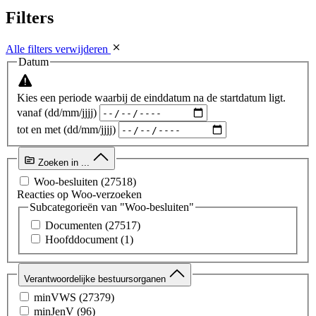
Filters
Alle filters verwijderen
Datum
Kies een periode waarbij de einddatum na de startdatum ligt.
vanaf (dd/mm/jjjj)
tot en met (dd/mm/jjjj)
Zoeken in ...
Woo-besluiten
(27518)
Reacties op Woo-verzoeken
Subcategorieën van "Woo-besluiten"
Documenten
(27517)
Hoofddocument
(1)
Verantwoordelijke bestuursorganen
minVWS
(27379)
minJenV
(96)