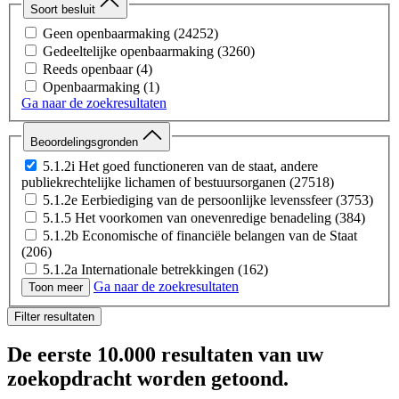
Afbeelding
(5)
Soort besluit
Webpagina
(2)
Geen openbaarmaking
(24252)
Notitie
(2)
Gedeeltelijke openbaarmaking
(3260)
Video
(1)
Reeds openbaar
(4)
XML
(1)
Openbaarmaking
(1)
Ga naar de zoekresultaten
Beoordelingsgronden
5.1.2i Het goed functioneren van de staat, andere
publiekrechtelijke lichamen of bestuursorganen
(27518)
5.1.2e Eerbiediging van de persoonlijke levenssfeer
(3753)
5.1.5 Het voorkomen van onevenredige benadeling
(384)
5.1.2b Economische of financiële belangen van de Staat
(206)
5.1.2a Internationale betrekkingen
(162)
Ga naar de zoekresultaten
5.1.2h De beveiliging van personen of bedrijven en het
Toon meer
voorkomen van sabotage
(119)
Filter resultaten
5.1.1c Vertrouwelijk verstrekte bedrijfs- of
fabricagegegevens
(101)
De eerste
10.000 resultaten
van uw
buiten verzoek
(96)
5.4a
(81)
zoekopdracht worden getoond.
5.2 Persoonlijke beleidsopvattingen
(32)