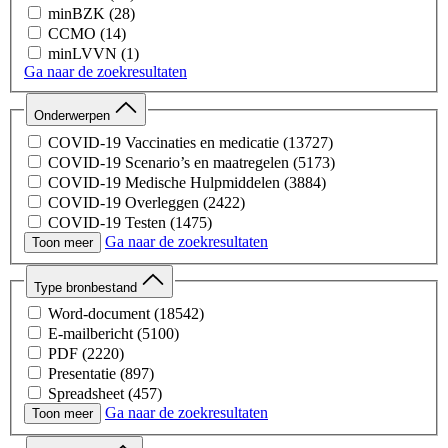
minBZK
(28)
CCMO
(14)
minLVVN
(1)
Ga naar de zoekresultaten
Onderwerpen
COVID-19 Vaccinaties en medicatie
(13727)
COVID-19 Scenario’s en maatregelen
(5173)
COVID-19 Medische Hulpmiddelen
(3884)
COVID-19 Overleggen
(2422)
COVID-19 Testen
(1475)
Ga naar de zoekresultaten
COVID-19 Digitale Middelen
(445)
Toon meer
Chats
(173)
COVID-19 Overleggen Overig
(119)
Type bronbestand
COVID-19 Woo-besluiten RIVM
(58)
Word-document
(18542)
COVID-19 Capaciteit Ziekenhuizen
(27)
E-mailbericht
(5100)
PDF
(2220)
Presentatie
(897)
Spreadsheet
(457)
Ga naar de zoekresultaten
Chatbericht
(173)
Toon meer
Onbekend
(118)