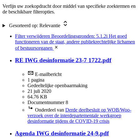
5.1.1d Bijzondere persoonsgegevens
(26)
Verfijn uw zoekopdracht door middel van specifieke zoektermen en
5.1.2i Concept
(24)
de beschikbare filteropties.
5.2.1i
(20)
5.1.2f Bescherming van andere dan vertrouwelijk aan de
Gesorteerd op:
Relevantie
overheid verstrekte concurrentiegevoelige bedrijfs- en
fabricagegevens
(13)
Filter verwijderen
Beoordelingsgronden: 5.1.2i Het goed
5.1.1e Nationale identificatienummers
(10)
functioneren van de staat, andere publiekrechtelijke lichamen
5.1.2i Toelichting
(8)
of bestuursorganen
5.1.2c Opsporing en vervolging van strafbare feiten
(7)
5.1.2i OMT
(7)
RE IWG desinformatie 23-7 1722.pdf
Dubbel : inhoud is in een ander document al beoordeeld
(6)
5.1.2d Inspectie, controle en toezicht van bestuursorganen
E-mailbericht
(5)
1 pagina
5.1.2i Digitale overleggen
(5)
Gedeeltelijke openbaarmaking
5.1.2i Functionele emailadressen
(5)
21 juli 2020
5.1.2i Procespositie Staat
(3)
64.76 KB
2.57.2 AanbW 2012
(2)
Documentnummer 8
5.2.1
(1)
Onderdeel van
Derde deelbesluit op WOB/Woo-
verzoek over de interdepartementale werkgroep
desinformatie tijdens de COVID-19 crisis
Agenda IWG desinformatie 24-9.pdf