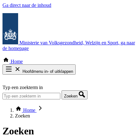
Ga direct naar de inhoud
Ministerie van Volksgezondheid, Welzijn en Sport
, ga naar
de homepage
Home
Hoofdmenu in- of uitklappen
Zoek door alle publicaties
Typ een zoekterm in
Thema COVID-19
Bekijk per bestuursorgaan
Zoeken
Home
Zoeken
Zoeken