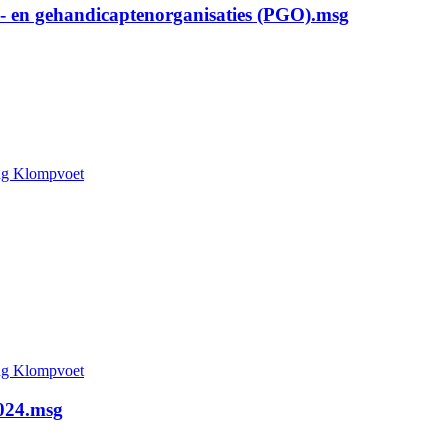
n- en gehandicaptenorganisaties (PGO).msg
ing Klompvoet
ing Klompvoet
2024.msg