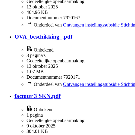
5.1.2a Internationale betrekkingen
(2)
Gedeeltelijke openbaarmaking
5.1.2b Economische of de financiële belangen van de Staat
(2)
13 oktober 2025
5.1.2i Wetenschappelijk beraad
(2)
464.96 KB
Documentnummer 7920167
5.1.2c Opsporing en vervolging van strafbare feiten
(1)
5.1.2i (Toekomstige) samenwerking
(1)
Onderdeel van
Ontvangen instellingssubsidie Sticht
5.1.2i Benadeling van de procespositie van de Staat
(1)
OVA_beschikking_.pdf
Onbekend
3 pagina's
Gedeeltelijke openbaarmaking
13 oktober 2025
1.07 MB
Documentnummer 7920171
Onderdeel van
Ontvangen instellingssubsidie Sticht
factuur 3 SKN.pdf
Onbekend
1 pagina
Gedeeltelijke openbaarmaking
9 oktober 2025
304.01 KB