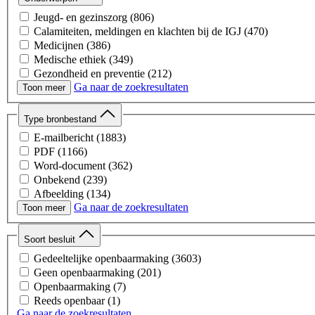
Jeugd- en gezinszorg
(806)
Calamiteiten, meldingen en klachten bij de IGJ
(470)
Medicijnen
(386)
Medische ethiek
(349)
Gezondheid en preventie
(212)
Ga naar de zoekresultaten
Wet- en regelgeving & juridische procedures
(149)
Toon meer
Tabak en rookwaren
(138)
Onderzoek en innovatie
(79)
Type bronbestand
Zorgsysteem, bekostiging en beleid
(76)
E-mailbericht
(1883)
Subsidies
(73)
PDF
(1166)
Drugs
(58)
Word-document
(362)
Ouderenzorg en maatschappelijke zorg
(48)
Onbekend
(239)
Sport en bewegen
(38)
Afbeelding
(134)
Bevolkingsonderzoek
(11)
Ga naar de zoekresultaten
Spreadsheet
(17)
Toon meer
Cosmetische zorg
(7)
Presentatie
(11)
Veiligheidszorg en geweldpreventie
(5)
Soort besluit
Infectieziekten
(1)
Gedeeltelijke openbaarmaking
(3603)
Geen openbaarmaking
(201)
Openbaarmaking
(7)
Reeds openbaar
(1)
Ga naar de zoekresultaten