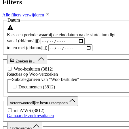
Filters
Alle filters verwijderen
Datum
Kies een periode waarbij de einddatum na de startdatum ligt.
vanaf (dd/mm/jjjj)
tot en met (dd/mm/jjjj)
Zoeken in ...
Woo-besluiten
(3812)
Reacties op Woo-verzoeken
Subcategorieën van "Woo-besluiten"
Documenten
(3812)
Verantwoordelijke bestuursorganen
minVWS
(3812)
Ga naar de zoekresultaten
Onderwerpen