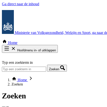
Ga direct naar de inhoud
Ministerie van Volksgezondheid, Welzijn en Sport
, ga naar 
Home
Hoofdmenu in- of uitklappen
Zoek door alle publicaties
Typ een zoekterm in
Thema COVID-19
Bekijk per bestuursorgaan
Zoeken
Home
Zoeken
Zoeken