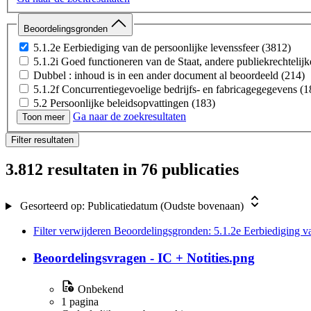
Beoordelingsgronden
5.1.2e Eerbiediging van de persoonlijke levenssfeer
(3812)
5.1.2i Goed functioneren van de Staat, andere publiekrechtelij
Dubbel : inhoud is in een ander document al beoordeeld
(214)
5.1.2f Concurrentiegevoelige bedrijfs- en fabricagegegevens
(1
5.2 Persoonlijke beleidsopvattingen
(183)
Ga naar de zoekresultaten
Artikel 9, zevende lid, van de Wkkgz
(96)
Toon meer
Buiten de reikwijdte van het verzoek
(94)
Filter resultaten
5.1.2h Beveiliging van personen en bedrijven en het voorkome
Artikel 24, vijfde lid, van de Wkkgz
(91)
3.812 resultaten
in 76 publicaties
5.1.1c Vertrouwelijke bedrijfs- en fabricagegegevens
(87)
Titels 2 tot en met 3b van de Wet justitiële en strafvorderlijke
Artikel 7 van de Wet politiegegevens
(65)
Gesorteerd op:
Publicatiedatum (Oudste bovenaan)
Artikel 25, vierde lid, van de Wkkgz
(56)
5.1.1d Bijzondere persoonsgegevens
(38)
Filter verwijderen
Beoordelingsgronden: 5.1.2e Eerbiediging va
Artikel 9.2, vierde lid, van de Jeugdwet
(38)
5.1.2d Inspectie, controle en toezicht door bestuursorganen
(23
Beoordelingsvragen - IC + Notities.png
5.1.2i Concepten
(9)
Artikel 77 Wet BIG
(3)
Onbekend
Artikel 8:79 Algemene wet bestuursrecht
(3)
1 pagina