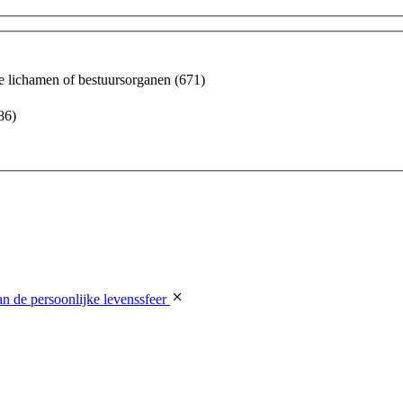
ke lichamen of bestuursorganen
(671)
86)
n van sabotage
(93)
 persoonsgegevens
(67)
n de persoonlijke levenssfeer
)