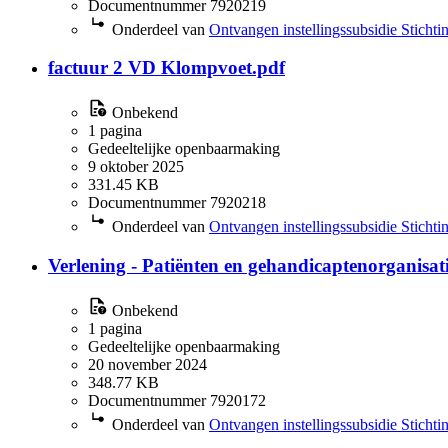
Documentnummer 7920219
Onderdeel van
Ontvangen instellingssubsidie Sticht
factuur 2 VD Klompvoet.pdf
Onbekend
1 pagina
Gedeeltelijke openbaarmaking
9 oktober 2025
331.45 KB
Documentnummer 7920218
Onderdeel van
Ontvangen instellingssubsidie Sticht
Verlening - Patiënten en gehandicaptenorganisa
Onbekend
1 pagina
Gedeeltelijke openbaarmaking
20 november 2024
348.77 KB
Documentnummer 7920172
Onderdeel van
Ontvangen instellingssubsidie Sticht