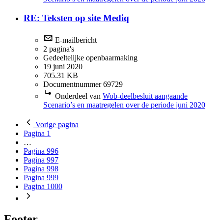
RE: Teksten op site Mediq
E-mailbericht
2 pagina's
Gedeeltelijke openbaarmaking
19 juni 2020
705.31 KB
Documentnummer 69729
Onderdeel van
Wob-deelbesluit aangaande
Scenario’s en maatregelen over de periode juni 2020
Vorige
pagina
Pagina
1
…
Pagina
996
Pagina
997
Pagina
998
Pagina
999
Pagina
1000
Footer