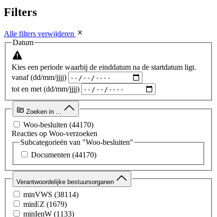
Filters
Alle filters verwijderen
Datum
Kies een periode waarbij de einddatum na de startdatum ligt.
vanaf (dd/mm/jjjj)
tot en met (dd/mm/jjjj)
Zoeken in ...
Woo-besluiten
(44170)
Reacties op Woo-verzoeken
Subcategorieën van "Woo-besluiten"
Documenten
(44170)
Verantwoordelijke bestuursorganen
minVWS
(38114)
minEZ
(1679)
minIenW
(1133)