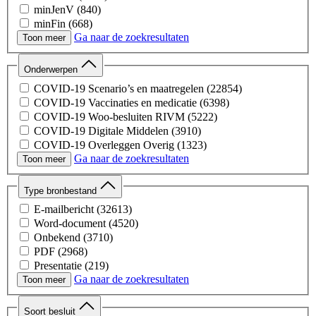
minJenV
(840)
minFin
(668)
Ga naar de zoekresultaten
minBZK
(602)
Toon meer
minBZ
(480)
minLVVN
(472)
Onderwerpen
minOCW
(87)
COVID-19 Scenario’s en maatregelen
(22854)
minSZW
(81)
COVID-19 Vaccinaties en medicatie
(6398)
minAZ
(14)
COVID-19 Woo-besluiten RIVM
(5222)
COVID-19 Digitale Middelen
(3910)
COVID-19 Overleggen Overig
(1323)
Ga naar de zoekresultaten
COVID-19 Overleggen
(1139)
Toon meer
Opstart Corona
(943)
COVID-19 Besmettelijkheid Kinderen
(901)
Type bronbestand
COVID-19 Medische Hulpmiddelen
(781)
E-mailbericht
(32613)
COVID-19 Testen
(72)
Word-document
(4520)
COVID-19 Capaciteit Ziekenhuizen
(9)
Onbekend
(3710)
PDF
(2968)
Presentatie
(219)
Ga naar de zoekresultaten
Spreadsheet
(137)
Toon meer
Afbeelding
(2)
Webpagina
(1)
Soort besluit