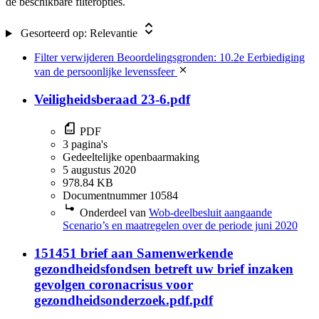
de beschikbare filteropties.
10.2d Inspectie, controle en toezicht door bestuursorganen
(21)
Gesorteerd op:
Relevantie
10.1.c
(15)
10.1a Eenheid van de Kroon
(15)
Filter verwijderen
Beoordelingsgronden: 10.2e Eerbiediging
10.2.g
(15)
van de persoonlijke levenssfeer
10.2.f
(2)
5.1.2i Functionele e-mailadressen
(2)
Veiligheidsberaad 23-6.pdf
10.1.c.
(1)
10.1g
(1)
PDF
10.2.b.
(1)
3 pagina's
67 Awr
(1)
Gedeeltelijke openbaarmaking
Wft
(1)
5 augustus 2020
978.84 KB
Documentnummer 10584
Onderdeel van
Wob-deelbesluit aangaande
Scenario’s en maatregelen over de periode juni 2020
151451 brief aan Samenwerkende
gezondheidsfondsen betreft uw brief inzaken
gevolgen coronacrisus voor
gezondheidsonderzoek.pdf.pdf