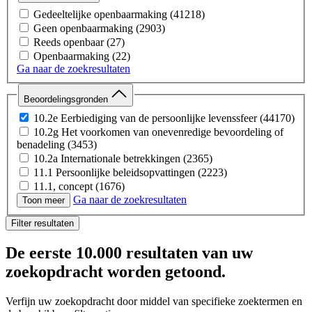
Gedeeltelijke openbaarmaking
(41218)
Geen openbaarmaking
(2903)
Reeds openbaar
(27)
Openbaarmaking
(22)
Ga naar de zoekresultaten
Beoordelingsgronden
10.2e Eerbiediging van de persoonlijke levenssfeer
(44170)
10.2g Het voorkomen van onevenredige bevoordeling of
benadeling
(3453)
10.2a Internationale betrekkingen
(2365)
11.1 Persoonlijke beleidsopvattingen
(2223)
11.1, concept
(1676)
Ga naar de zoekresultaten
10.2b Economische of financiële belangen van de Staat
Toon meer
(1601)
Filter resultaten
10.1c Vertrouwelijk verstrekte bedrijfs- en
fabricagegegevens
(861)
De eerste
10.000 resultaten
van uw
buiten verzoek
(664)
5.1.2e Eerbiediging van de persoonlijke levenssfeer
(232)
zoekopdracht worden getoond.
10.1d Bijzondere persoonsgegevens
(222)
10.1b Veiligheid van de Staat
(30)
Verfijn uw zoekopdracht door middel van specifieke zoektermen en
10.2c Opsporing en vervolging van strafbare feiten
(26)