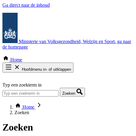
Ga direct naar de inhoud
Ministerie van Volksgezondheid, Welzijn en Sport
, ga naar
de homepage
Home
Hoofdmenu in- of uitklappen
Zoek door alle publicaties
Typ een zoekterm in
Thema COVID-19
Bekijk per bestuursorgaan
Zoeken
Home
Zoeken
Zoeken