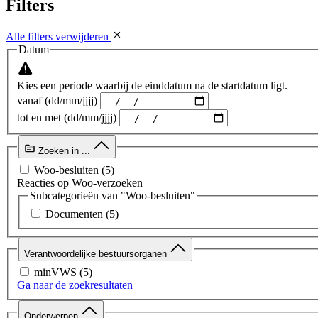
Filters
Alle filters verwijderen
Datum
Kies een periode waarbij de einddatum na de startdatum ligt.
vanaf (dd/mm/jjjj)
tot en met (dd/mm/jjjj)
Zoeken in ...
Woo-besluiten
(5)
Reacties op Woo-verzoeken
Subcategorieën van "Woo-besluiten"
Documenten
(5)
Verantwoordelijke bestuursorganen
minVWS
(5)
Ga naar de zoekresultaten
Onderwerpen