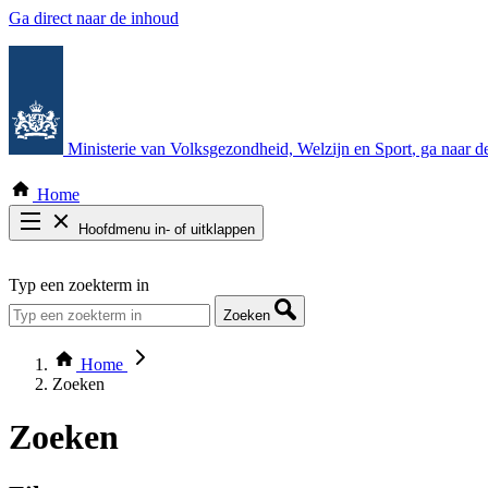
Ga direct naar de inhoud
Ministerie van Volksgezondheid, Welzijn en Sport
, ga naar 
Home
Hoofdmenu in- of uitklappen
Zoek door alle publicaties
Typ een zoekterm in
Thema COVID-19
Bekijk per bestuursorgaan
Zoeken
Home
Zoeken
Zoeken