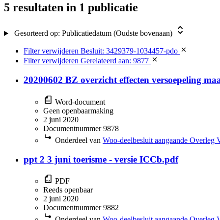
5 resultaten
in 1 publicatie
Gesorteerd op:
Publicatiedatum (Oudste bovenaan)
Filter verwijderen
Besluit: 3429379-1034457-pdo
Filter verwijderen
Gerelateerd aan: 9877
20200602 BZ overzicht effecten versoepeling ma
Word-document
Geen openbaarmaking
2 juni 2020
Documentnummer 9878
Onderdeel van
Woo-deelbesluit aangaande Overleg 
ppt 2 3 juni toerisme - versie ICCb.pdf
PDF
Reeds openbaar
2 juni 2020
Documentnummer 9882
Onderdeel van
Woo-deelbesluit aangaande Overleg 