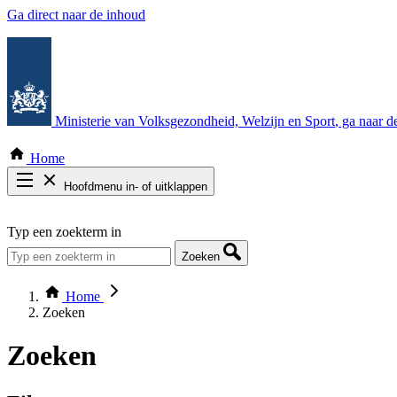
Ga direct naar de inhoud
Ministerie van Volksgezondheid, Welzijn en Sport
, ga naar 
Home
Hoofdmenu in- of uitklappen
Zoek door alle publicaties
Typ een zoekterm in
Thema COVID-19
Bekijk per bestuursorgaan
Zoeken
Home
Zoeken
Zoeken