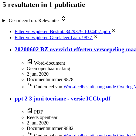
5 resultaten
in 1 publicatie
Gesorteerd op:
Relevantie
Filter verwijderen
Besluit: 3429379-1034457-pdo
Filter verwijderen
Gerelateerd aan: 9877
20200602 BZ overzicht effecten versoepeling ma
Word-document
Geen openbaarmaking
2 juni 2020
Documentnummer 9878
Onderdeel van
Woo-deelbesluit aangaande Overleg 
ppt 2 3 juni toerisme - versie ICCb.pdf
PDF
Reeds openbaar
2 juni 2020
Documentnummer 9882
Onderdeel van
Woo-deelbesluit aangaande Overleg 