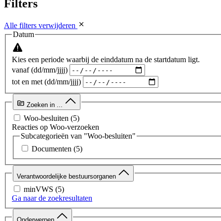
Filters
Alle filters verwijderen
Datum
Kies een periode waarbij de einddatum na de startdatum ligt.
vanaf (dd/mm/jjjj)
tot en met (dd/mm/jjjj)
Zoeken in ...
Woo-besluiten
(5)
Reacties op Woo-verzoeken
Subcategorieën van "Woo-besluiten"
Documenten
(5)
Verantwoordelijke bestuursorganen
minVWS
(5)
Ga naar de zoekresultaten
Onderwerpen