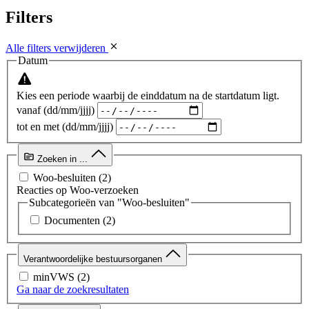
Filters
Alle filters verwijderen
Datum
Kies een periode waarbij de einddatum na de startdatum ligt.
vanaf (dd/mm/jjjj)
tot en met (dd/mm/jjjj)
Zoeken in ...
Woo-besluiten
(2)
Reacties op Woo-verzoeken
Subcategorieën van "Woo-besluiten"
Documenten
(2)
Verantwoordelijke bestuursorganen
minVWS
(2)
Ga naar de zoekresultaten