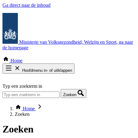
Ga direct naar de inhoud
Ministerie van Volksgezondheid, Welzijn en Sport
, ga naar
de homepage
Home
Hoofdmenu in- of uitklappen
Zoek door alle publicaties
Typ een zoekterm in
Thema COVID-19
Bekijk per bestuursorgaan
Zoeken
Home
Zoeken
Zoeken