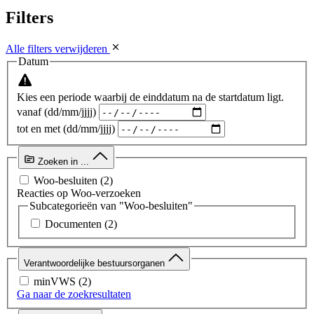
Filters
Alle filters verwijderen
Datum
Kies een periode waarbij de einddatum na de startdatum ligt.
vanaf (dd/mm/jjjj)
tot en met (dd/mm/jjjj)
Zoeken in ...
Woo-besluiten
(2)
Reacties op Woo-verzoeken
Subcategorieën van "Woo-besluiten"
Documenten
(2)
Verantwoordelijke bestuursorganen
minVWS
(2)
Ga naar de zoekresultaten