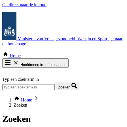
Ga direct naar de inhoud
Ministerie van Volksgezondheid, Welzijn en Sport
, ga naar
de homepage
Home
Hoofdmenu in- of uitklappen
Zoek door alle publicaties
Typ een zoekterm in
Thema COVID-19
Bekijk per bestuursorgaan
Zoeken
Home
Zoeken
Zoeken