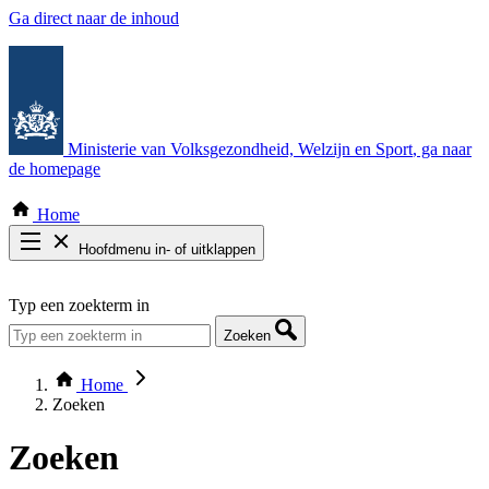
Ga direct naar de inhoud
Ministerie van Volksgezondheid, Welzijn en Sport
, ga naar
de homepage
Home
Hoofdmenu in- of uitklappen
Zoek door alle publicaties
Typ een zoekterm in
Thema COVID-19
Bekijk per bestuursorgaan
Zoeken
Home
Zoeken
Zoeken