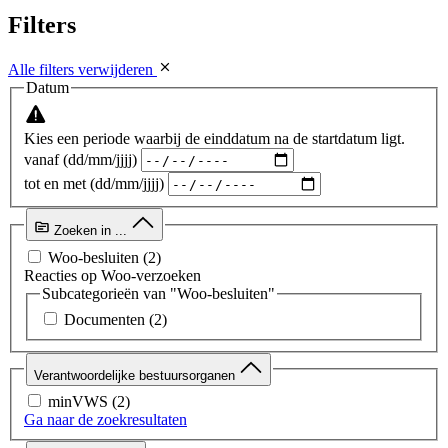
Filters
Alle filters verwijderen
Datum
Kies een periode waarbij de einddatum na de startdatum ligt.
vanaf (dd/mm/jjjj)
tot en met (dd/mm/jjjj)
Zoeken in ...
Woo-besluiten
(2)
Reacties op Woo-verzoeken
Subcategorieën van "Woo-besluiten"
Documenten
(2)
Verantwoordelijke bestuursorganen
minVWS
(2)
Ga naar de zoekresultaten