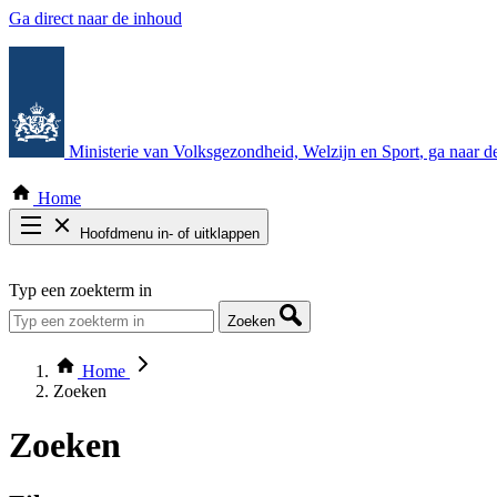
Ga direct naar de inhoud
Ministerie van Volksgezondheid, Welzijn en Sport
, ga naar 
Home
Hoofdmenu in- of uitklappen
Zoek door alle publicaties
Typ een zoekterm in
Thema COVID-19
Bekijk per bestuursorgaan
Zoeken
Home
Zoeken
Zoeken