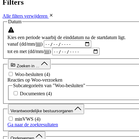
Filters
Alle filters verwijderen
Datum
Kies een periode waarbij de einddatum na de startdatum ligt.
vanaf (dd/mm/jjjj)
tot en met (dd/mm/jjjj)
Zoeken in ...
Woo-besluiten
(4)
Reacties op Woo-verzoeken
Subcategorieën van "Woo-besluiten"
Documenten
(4)
Verantwoordelijke bestuursorganen
minVWS
(4)
Ga naar de zoekresultaten
Onderwerpen