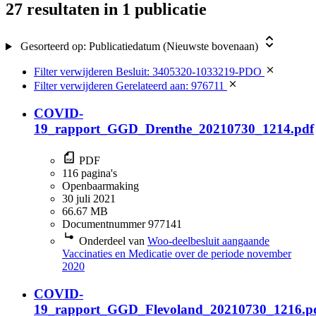
27 resultaten
in 1 publicatie
Gesorteerd op:
Publicatiedatum (Nieuwste bovenaan)
Filter verwijderen
Besluit: 3405320-1033219-PDO
Filter verwijderen
Gerelateerd aan: 976711
COVID-
19_rapport_GGD_Drenthe_20210730_1214.pdf
PDF
116 pagina's
Openbaarmaking
30 juli 2021
66.67 MB
Documentnummer 977141
Onderdeel van
Woo-deelbesluit aangaande
Vaccinaties en Medicatie over de periode november
2020
COVID-
19_rapport_GGD_Flevoland_20210730_1216.p