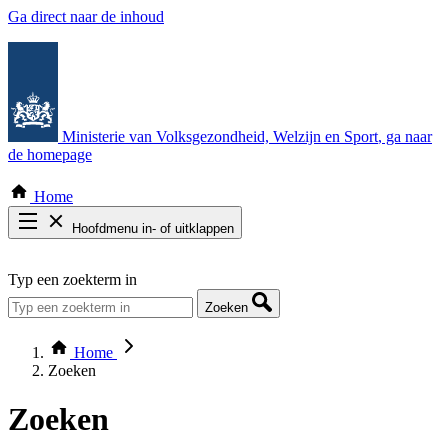
Ga direct naar de inhoud
Ministerie van Volksgezondheid, Welzijn en Sport
, ga naar
de homepage
Home
Hoofdmenu in- of uitklappen
Zoek door alle publicaties
Typ een zoekterm in
Thema COVID-19
Bekijk per bestuursorgaan
Zoeken
Home
Zoeken
Zoeken