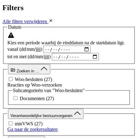
Filters
Alle filters verwijderen
Datum
Kies een periode waarbij de einddatum na de startdatum ligt.
vanaf (dd/mm/jjjj)
tot en met (dd/mm/jjjj)
Zoeken in ...
Woo-besluiten
(27)
Reacties op Woo-verzoeken
Subcategorieën van "Woo-besluiten"
Documenten
(27)
Verantwoordelijke bestuursorganen
minVWS
(27)
Ga naar de zoekresultaten