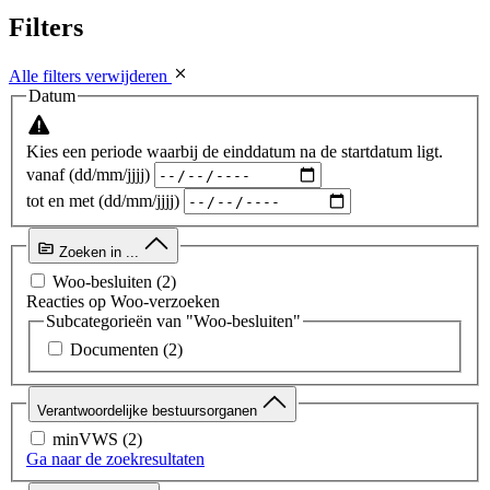
Filters
Alle filters verwijderen
Datum
Kies een periode waarbij de einddatum na de startdatum ligt.
vanaf (dd/mm/jjjj)
tot en met (dd/mm/jjjj)
Zoeken in ...
Woo-besluiten
(2)
Reacties op Woo-verzoeken
Subcategorieën van "Woo-besluiten"
Documenten
(2)
Verantwoordelijke bestuursorganen
minVWS
(2)
Ga naar de zoekresultaten