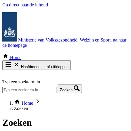
Ga direct naar de inhoud
Ministerie van Volksgezondheid, Welzijn en Sport
, ga naar
de homepage
Home
Hoofdmenu in- of uitklappen
Zoek door alle publicaties
Typ een zoekterm in
Thema COVID-19
Bekijk per bestuursorgaan
Zoeken
Home
Zoeken
Zoeken