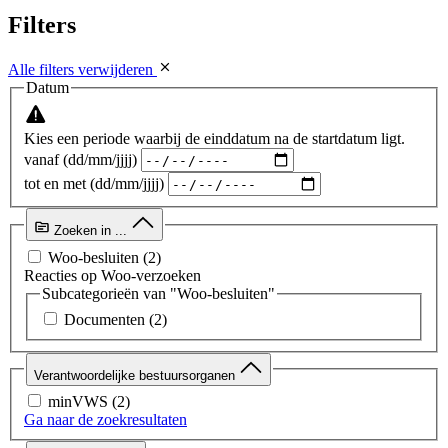
Filters
Alle filters verwijderen
Datum
Kies een periode waarbij de einddatum na de startdatum ligt.
vanaf (dd/mm/jjjj)
tot en met (dd/mm/jjjj)
Zoeken in ...
Woo-besluiten
(2)
Reacties op Woo-verzoeken
Subcategorieën van "Woo-besluiten"
Documenten
(2)
Verantwoordelijke bestuursorganen
minVWS
(2)
Ga naar de zoekresultaten