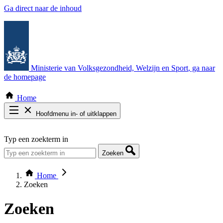
Ga direct naar de inhoud
Ministerie van Volksgezondheid, Welzijn en Sport
, ga naar
de homepage
Home
Hoofdmenu in- of uitklappen
Zoek door alle publicaties
Typ een zoekterm in
Thema COVID-19
Bekijk per bestuursorgaan
Zoeken
Home
Zoeken
Zoeken