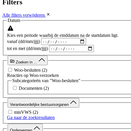
Filters
Alle filters verwijderen
Datum
Kies een periode waarbij de einddatum na de startdatum ligt.
vanaf (dd/mm/jjjj)
tot en met (dd/mm/jjjj)
Zoeken in ...
Woo-besluiten
(2)
Reacties op Woo-verzoeken
Subcategorieën van "Woo-besluiten"
Documenten
(2)
Verantwoordelijke bestuursorganen
minVWS
(2)
Ga naar de zoekresultaten
Onderwerpen