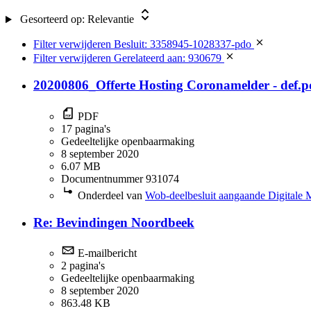
Gesorteerd op:
Relevantie
Filter verwijderen
Besluit: 3358945-1028337-pdo
Filter verwijderen
Gerelateerd aan: 930679
20200806_Offerte Hosting Coronamelder - def.p
PDF
17 pagina's
Gedeeltelijke openbaarmaking
8 september 2020
6.07 MB
Documentnummer 931074
Onderdeel van
Wob-deelbesluit aangaande Digitale 
Re: Bevindingen Noordbeek
E-mailbericht
2 pagina's
Gedeeltelijke openbaarmaking
8 september 2020
863.48 KB