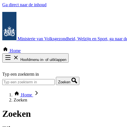
Ga direct naar de inhoud
Ministerie van Volksgezondheid, Welzijn en Sport
, ga naar 
Home
Hoofdmenu in- of uitklappen
Zoek door alle publicaties
Typ een zoekterm in
Thema COVID-19
Bekijk per bestuursorgaan
Zoeken
Home
Zoeken
Zoeken