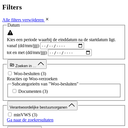
Filters
Alle filters verwijderen
Datum
Kies een periode waarbij de einddatum na de startdatum ligt.
vanaf (dd/mm/jjjj)
tot en met (dd/mm/jjjj)
Zoeken in ...
Woo-besluiten
(3)
Reacties op Woo-verzoeken
Subcategorieën van "Woo-besluiten"
Documenten
(3)
Verantwoordelijke bestuursorganen
minVWS
(3)
Ga naar de zoekresultaten