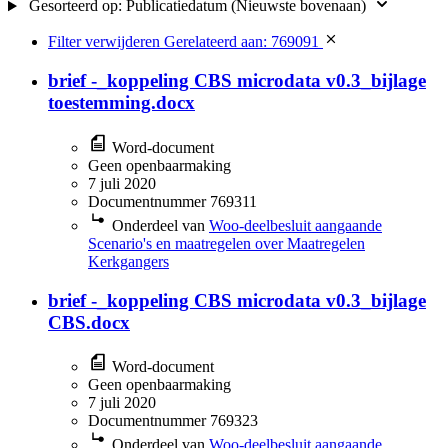
Gesorteerd op:
Publicatiedatum (Nieuwste bovenaan)
Filter verwijderen
Gerelateerd aan: 769091
brief -_koppeling CBS microdata v0.3_bijlage
toestemming.docx
Word-document
Geen openbaarmaking
7 juli 2020
Documentnummer 769311
Onderdeel van
Woo-deelbesluit aangaande
Scenario's en maatregelen over Maatregelen
Kerkgangers
brief -_koppeling CBS microdata v0.3_bijlage
CBS.docx
Word-document
Geen openbaarmaking
7 juli 2020
Documentnummer 769323
Onderdeel van
Woo-deelbesluit aangaande