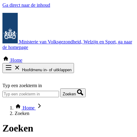
Ga direct naar de inhoud
Ministerie van Volksgezondheid, Welzijn en Sport
, ga naar
de homepage
Home
Hoofdmenu in- of uitklappen
Zoek door alle publicaties
Typ een zoekterm in
Thema COVID-19
Bekijk per bestuursorgaan
Zoeken
Home
Zoeken
Zoeken