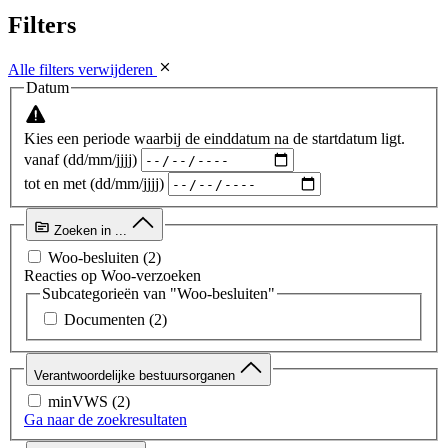
Filters
Alle filters verwijderen
Datum
Kies een periode waarbij de einddatum na de startdatum ligt.
vanaf (dd/mm/jjjj)
tot en met (dd/mm/jjjj)
Zoeken in ...
Woo-besluiten
(2)
Reacties op Woo-verzoeken
Subcategorieën van "Woo-besluiten"
Documenten
(2)
Verantwoordelijke bestuursorganen
minVWS
(2)
Ga naar de zoekresultaten