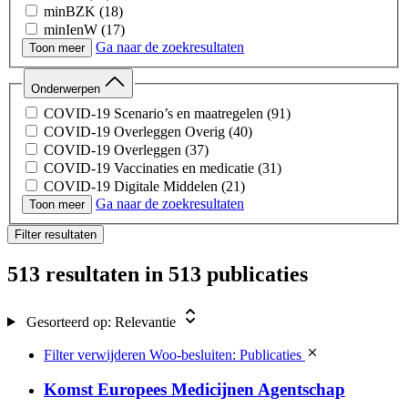
minBZK
(18)
minIenW
(17)
Ga naar de zoekresultaten
minFin
(16)
Toon meer
CBG
(15)
CAK
(12)
Onderwerpen
minLVVN
(11)
COVID-19 Scenario’s en maatregelen
(91)
minSZW
(7)
COVID-19 Overleggen Overig
(40)
minAZ
(6)
COVID-19 Overleggen
(37)
minBZ
(6)
COVID-19 Vaccinaties en medicatie
(31)
minOCW
(5)
COVID-19 Digitale Middelen
(21)
CCMO
(4)
Ga naar de zoekresultaten
COVID-19 Testen
(21)
Toon meer
COVID-19 Woo-besluiten RIVM
(20)
Filter resultaten
Calamiteiten, meldingen en klachten bij de IGJ
(17)
Opstart Corona
(15)
513 resultaten
in 513 publicaties
Lopende handelsvergunningaanvragen
(14)
Chats
(13)
COVID-19 Medische Hulpmiddelen
(11)
Gesorteerd op:
Relevantie
Wet- en regelgeving & juridische procedures
(10)
COVID-19 Capaciteit Ziekenhuizen
(8)
Filter verwijderen
Woo-besluiten: Publicaties
Gezondheid en preventie
(6)
Medicijnen
(6)
Komst Europees Medicijnen Agentschap
Onderzoek en innovatie
(6)