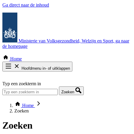
Ga direct naar de inhoud
Ministerie van Volksgezondheid, Welzijn en Sport
, ga naar
de homepage
Home
Hoofdmenu in- of uitklappen
Zoek door alle publicaties
Typ een zoekterm in
Thema COVID-19
Bekijk per bestuursorgaan
Zoeken
Home
Zoeken
Zoeken