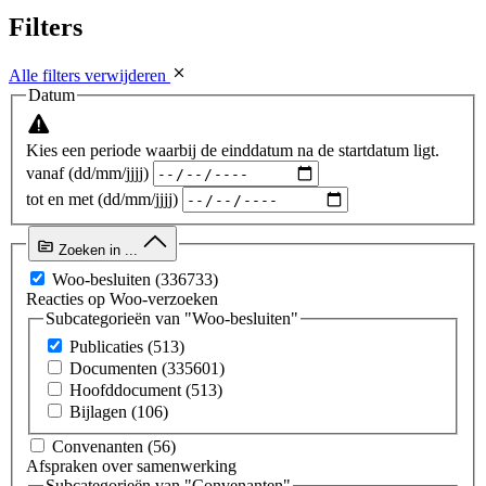
Filters
Alle filters verwijderen
Datum
Kies een periode waarbij de einddatum na de startdatum ligt.
vanaf (dd/mm/jjjj)
tot en met (dd/mm/jjjj)
Zoeken in ...
Woo-besluiten
(336733)
Reacties op Woo-verzoeken
Subcategorieën van "Woo-besluiten"
Publicaties
(513)
Documenten
(335601)
Hoofddocument
(513)
Bijlagen
(106)
Convenanten
(56)
Afspraken over samenwerking
Subcategorieën van "Convenanten"