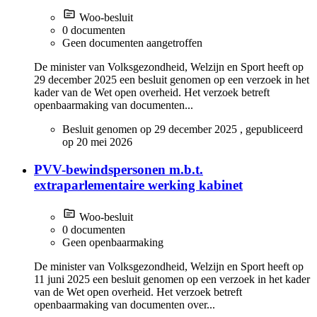
Zorgsysteem, bekostiging en beleid
(6)
Woo-besluit
Jeugd- en gezinszorg
(5)
0 documenten
Medische ethiek
(5)
Geen documenten aangetroffen
Tabak en rookwaren
(5)
De minister van Volksgezondheid, Welzijn en Sport heeft op
COVID-19 Besmettelijkheid Kinderen
(4)
29 december 2025 een besluit genomen op een verzoek in het
Bevolkingsonderzoek
(3)
kader van de Wet open overheid. Het verzoek betreft
Subsidies
(3)
openbaarmaking van documenten...
Alcohol
(2)
Besluit genomen op
29 december 2025
, gepubliceerd
op
20 mei 2026
PVV-bewindspersonen m.b.t.
extraparlementaire werking kabinet
Woo-besluit
0 documenten
Geen openbaarmaking
De minister van Volksgezondheid, Welzijn en Sport heeft op
11 juni 2025 een besluit genomen op een verzoek in het kader
van de Wet open overheid. Het verzoek betreft
openbaarmaking van documenten over...