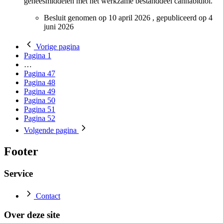
geneesmiddelen met het werkzame bestanddeel cannabidiol.
Besluit genomen op
10 april 2026
, gepubliceerd op
4
juni 2026
Vorige
pagina
Pagina
1
…
Pagina
47
Pagina
48
Pagina
49
Pagina
50
Pagina
51
Pagina
52
Volgende
pagina
Footer
Service
Contact
Over deze site