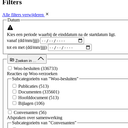
Filters
Alle filters verwijderen
Datum
Kies een periode waarbij de einddatum na de startdatum ligt.
vanaf (dd/mm/jjjj)
tot en met (dd/mm/jjjj)
Zoeken in ...
Woo-besluiten
(336733)
Reacties op Woo-verzoeken
Subcategorieën van "Woo-besluiten"
Publicaties
(513)
Documenten
(335601)
Hoofddocument
(513)
Bijlagen
(106)
Convenanten
(56)
Afspraken over samenwerking
Subcategorieën van "Convenanten"