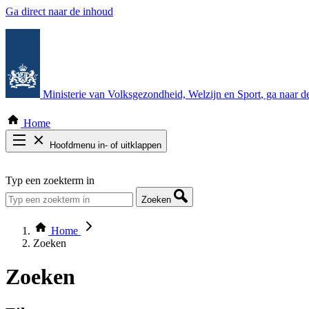
Ga direct naar de inhoud
Ministerie van Volksgezondheid, Welzijn en Sport
, ga naar 
Home
Hoofdmenu in- of uitklappen
Zoek door alle publicaties
Typ een zoekterm in
Thema COVID-19
Bekijk per bestuursorgaan
Zoeken
Home
Zoeken
Zoeken