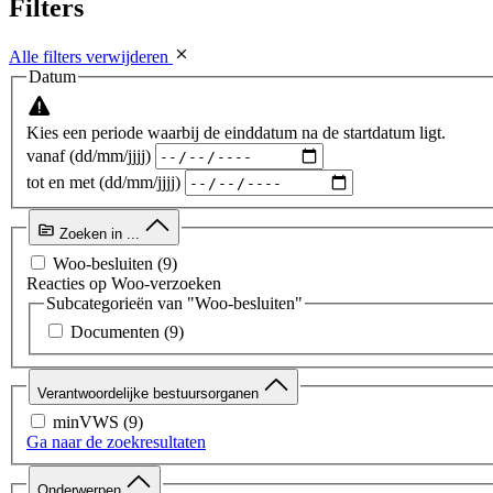
Filters
Alle filters verwijderen
Datum
Kies een periode waarbij de einddatum na de startdatum ligt.
vanaf (dd/mm/jjjj)
tot en met (dd/mm/jjjj)
Zoeken in ...
Woo-besluiten
(9)
Reacties op Woo-verzoeken
Subcategorieën van "Woo-besluiten"
Documenten
(9)
Verantwoordelijke bestuursorganen
minVWS
(9)
Ga naar de zoekresultaten
Onderwerpen