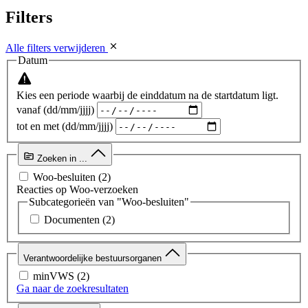
Filters
Alle filters verwijderen
Datum
Kies een periode waarbij de einddatum na de startdatum ligt.
vanaf (dd/mm/jjjj)
tot en met (dd/mm/jjjj)
Zoeken in ...
Woo-besluiten
(2)
Reacties op Woo-verzoeken
Subcategorieën van "Woo-besluiten"
Documenten
(2)
Verantwoordelijke bestuursorganen
minVWS
(2)
Ga naar de zoekresultaten