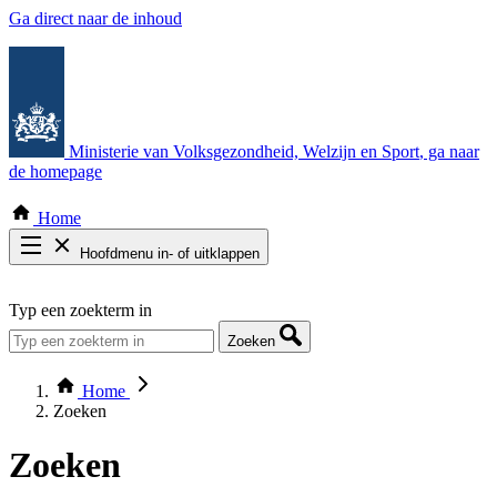
Ga direct naar de inhoud
Ministerie van Volksgezondheid, Welzijn en Sport
, ga naar
de homepage
Home
Hoofdmenu in- of uitklappen
Zoek door alle publicaties
Typ een zoekterm in
Thema COVID-19
Bekijk per bestuursorgaan
Zoeken
Home
Zoeken
Zoeken