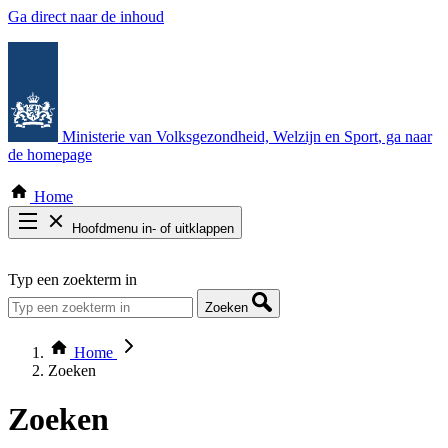
Ga direct naar de inhoud
Ministerie van Volksgezondheid, Welzijn en Sport
, ga naar
de homepage
Home
Hoofdmenu in- of uitklappen
Zoek door alle publicaties
Typ een zoekterm in
Thema COVID-19
Bekijk per bestuursorgaan
Zoeken
Home
Zoeken
Zoeken