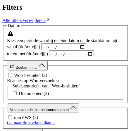
Filters
Alle filters verwijderen
Datum
Kies een periode waarbij de einddatum na de startdatum ligt.
vanaf (dd/mm/jjjj)
tot en met (dd/mm/jjjj)
Zoeken in ...
Woo-besluiten
(2)
Reacties op Woo-verzoeken
Subcategorieën van "Woo-besluiten"
Documenten
(2)
Verantwoordelijke bestuursorganen
minVWS
(2)
Ga naar de zoekresultaten