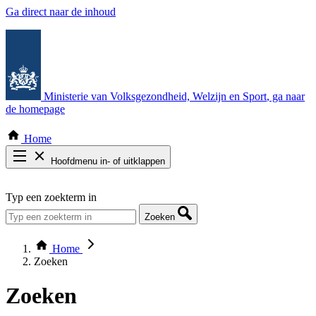
Ga direct naar de inhoud
Ministerie van Volksgezondheid, Welzijn en Sport
, ga naar
de homepage
Home
Hoofdmenu in- of uitklappen
Zoek door alle publicaties
Typ een zoekterm in
Thema COVID-19
Bekijk per bestuursorgaan
Zoeken
Home
Zoeken
Zoeken