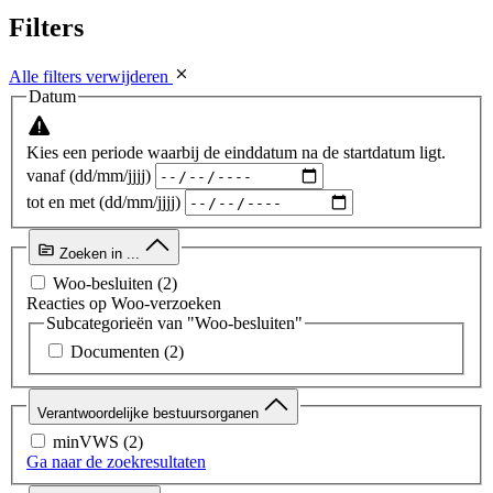
Filters
Alle filters verwijderen
Datum
Kies een periode waarbij de einddatum na de startdatum ligt.
vanaf (dd/mm/jjjj)
tot en met (dd/mm/jjjj)
Zoeken in ...
Woo-besluiten
(2)
Reacties op Woo-verzoeken
Subcategorieën van "Woo-besluiten"
Documenten
(2)
Verantwoordelijke bestuursorganen
minVWS
(2)
Ga naar de zoekresultaten