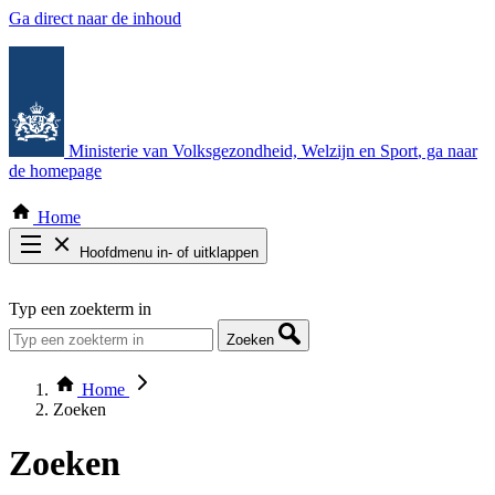
Ga direct naar de inhoud
Ministerie van Volksgezondheid, Welzijn en Sport
, ga naar
de homepage
Home
Hoofdmenu in- of uitklappen
Zoek door alle publicaties
Typ een zoekterm in
Thema COVID-19
Bekijk per bestuursorgaan
Zoeken
Home
Zoeken
Zoeken