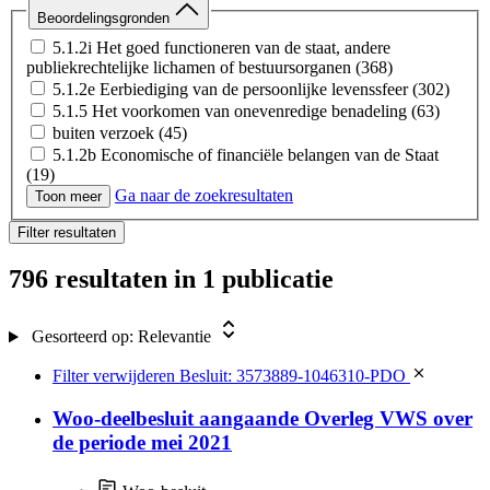
Beoordelingsgronden
5.1.2i Het goed functioneren van de staat, andere
publiekrechtelijke lichamen of bestuursorganen
(368)
5.1.2e Eerbiediging van de persoonlijke levenssfeer
(302)
5.1.5 Het voorkomen van onevenredige benadeling
(63)
buiten verzoek
(45)
5.1.2b Economische of financiële belangen van de Staat
(19)
Ga naar de zoekresultaten
5.1.1c Vertrouwelijk verstrekte bedrijfs- of
Toon meer
fabricagegegevens
(7)
Filter resultaten
2.57.2 AanbW 2012
(4)
5.1.2h De beveiliging van personen of bedrijven en het
796 resultaten
in 1 publicatie
voorkomen van sabotage
(3)
5.1.2d Inspectie, controle en toezicht van bestuursorganen
(2)
Gesorteerd op:
Relevantie
5.1.2i Eenh. kabinet
(1)
Filter verwijderen
Besluit: 3573889-1046310-PDO
Woo-deelbesluit aangaande Overleg VWS over
de periode mei 2021