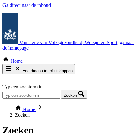
Ga direct naar de inhoud
Ministerie van Volksgezondheid, Welzijn en Sport
, ga naar
de homepage
Home
Hoofdmenu in- of uitklappen
Zoek door alle publicaties
Typ een zoekterm in
Thema COVID-19
Bekijk per bestuursorgaan
Zoeken
Home
Zoeken
Zoeken