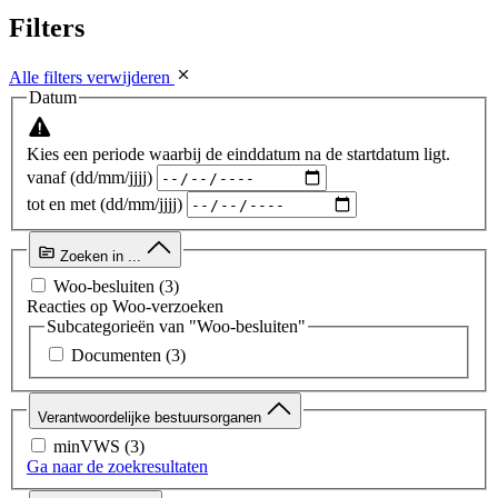
Filters
Alle filters verwijderen
Datum
Kies een periode waarbij de einddatum na de startdatum ligt.
vanaf (dd/mm/jjjj)
tot en met (dd/mm/jjjj)
Zoeken in ...
Woo-besluiten
(3)
Reacties op Woo-verzoeken
Subcategorieën van "Woo-besluiten"
Documenten
(3)
Verantwoordelijke bestuursorganen
minVWS
(3)
Ga naar de zoekresultaten