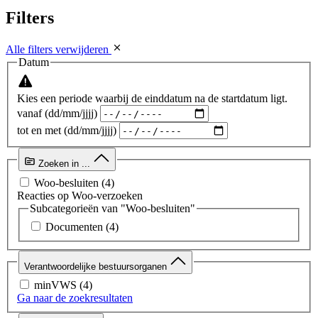
Filters
Alle filters verwijderen
Datum
Kies een periode waarbij de einddatum na de startdatum ligt.
vanaf (dd/mm/jjjj)
tot en met (dd/mm/jjjj)
Zoeken in ...
Woo-besluiten
(4)
Reacties op Woo-verzoeken
Subcategorieën van "Woo-besluiten"
Documenten
(4)
Verantwoordelijke bestuursorganen
minVWS
(4)
Ga naar de zoekresultaten