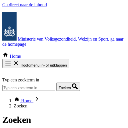
Ga direct naar de inhoud
Ministerie van Volksgezondheid, Welzijn en Sport
, ga naar
de homepage
Home
Hoofdmenu in- of uitklappen
Zoek door alle publicaties
Typ een zoekterm in
Thema COVID-19
Bekijk per bestuursorgaan
Zoeken
Home
Zoeken
Zoeken