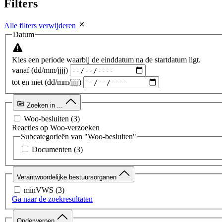
Filters
Alle filters verwijderen
Datum
Kies een periode waarbij de einddatum na de startdatum ligt.
vanaf (dd/mm/jjjj)
tot en met (dd/mm/jjjj)
Zoeken in ...
Woo-besluiten
(3)
Reacties op Woo-verzoeken
Subcategorieën van "Woo-besluiten"
Documenten
(3)
Verantwoordelijke bestuursorganen
minVWS
(3)
Ga naar de zoekresultaten
Onderwerpen