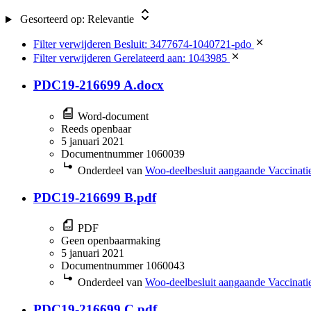
Gesorteerd op:
Relevantie
Filter verwijderen
Besluit: 3477674-1040721-pdo
Filter verwijderen
Gerelateerd aan: 1043985
PDC19-216699 A.docx
Word-document
Reeds openbaar
5 januari 2021
Documentnummer 1060039
Onderdeel van
Woo-deelbesluit aangaande Vaccinatie
PDC19-216699 B.pdf
PDF
Geen openbaarmaking
5 januari 2021
Documentnummer 1060043
Onderdeel van
Woo-deelbesluit aangaande Vaccinatie
PDC19-216699 C.pdf