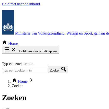
Ga direct naar de inhoud
Ministerie van Volksgezondheid, Welzijn en Sport
, ga naar 
Home
Hoofdmenu in- of uitklappen
Zoek door alle publicaties
Typ een zoekterm in
Thema COVID-19
Bekijk per bestuursorgaan
Zoeken
Home
Zoeken
Zoeken