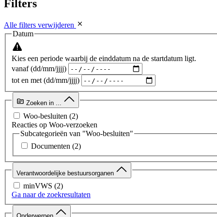
Filters
Alle filters verwijderen
Datum
Kies een periode waarbij de einddatum na de startdatum ligt.
vanaf (dd/mm/jjjj)
tot en met (dd/mm/jjjj)
Zoeken in ...
Woo-besluiten
(2)
Reacties op Woo-verzoeken
Subcategorieën van "Woo-besluiten"
Documenten
(2)
Verantwoordelijke bestuursorganen
minVWS
(2)
Ga naar de zoekresultaten
Onderwerpen