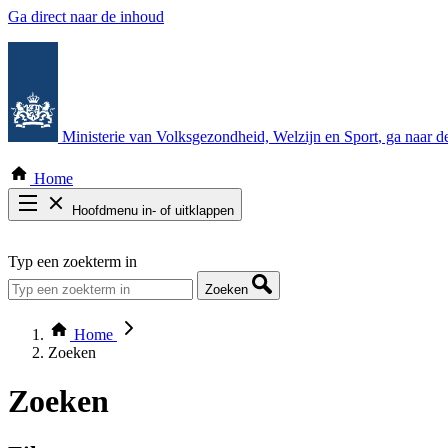
Ga direct naar de inhoud
Ministerie van Volksgezondheid, Welzijn en Sport
, ga naar 
Home
Hoofdmenu in- of uitklappen
Zoek door alle publicaties
Typ een zoekterm in
Thema COVID-19
Bekijk per bestuursorgaan
Zoeken
Home
Zoeken
Zoeken