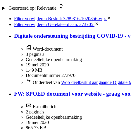
Gesorteerd op:
Relevantie
Filter verwijderen
Besluit: 3289816-1020856-wjz
Filter verwijderen
Gerelateerd aan: 273705
Digitale ondersteuning bestrijding COVID-19 - 
Word-document
3 pagina's
Gedeeltelijke openbaarmaking
19 mei 2020
1.49 MB
Documentnummer 273970
Onderdeel van
Wob-deelbesluit aangaande Digitale 
FW: SPOED document voor website - graag voor 
E-mailbericht
2 pagina's
Gedeeltelijke openbaarmaking
19 mei 2020
865.73 KB