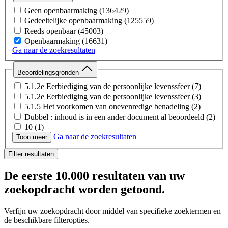
Webpagina
(5)
Subsidies
(26)
Geen openbaarmaking
(136429)
Video
(2)
Calamiteiten, meldingen en klachten bij de IGJ
(23)
Gedeeltelijke openbaarmaking
(125559)
Notitie
(1)
Tabak en rookwaren
(21)
Reeds openbaar
(45003)
Zorgsysteem, bekostiging en beleid
(20)
Openbaarmaking
(16631)
Medicijnen
(14)
Ga naar de zoekresultaten
Ouderenzorg en maatschappelijke zorg
(11)
Bevolkingsonderzoek
(5)
Beoordelingsgronden
Sport en bewegen
(5)
5.1.2e Eerbiediging van de persoonlijke levenssfeer
(7)
5.1.2e Eerbiediging van de persoonlijke levenssfeer
(3)
5.1.5 Het voorkomen van onevenredige benadeling
(2)
Dubbel : inhoud is in een ander document al beoordeeld
(2)
10
(1)
Ga naar de zoekresultaten
5.1.2a Internationale betrekkingen
(1)
Toon meer
Filter resultaten
De eerste
10.000 resultaten
van uw
zoekopdracht worden getoond.
Verfijn uw zoekopdracht door middel van specifieke zoektermen en
de beschikbare filteropties.