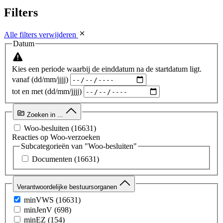
Filters
Alle filters verwijderen
Datum
Kies een periode waarbij de einddatum na de startdatum ligt.
vanaf (dd/mm/jjjj)
tot en met (dd/mm/jjjj)
Zoeken in ...
Woo-besluiten
(16631)
Reacties op Woo-verzoeken
Subcategorieën van "Woo-besluiten"
Documenten
(16631)
Verantwoordelijke bestuursorganen
minVWS
(16631)
minJenV
(698)
minEZ
(154)