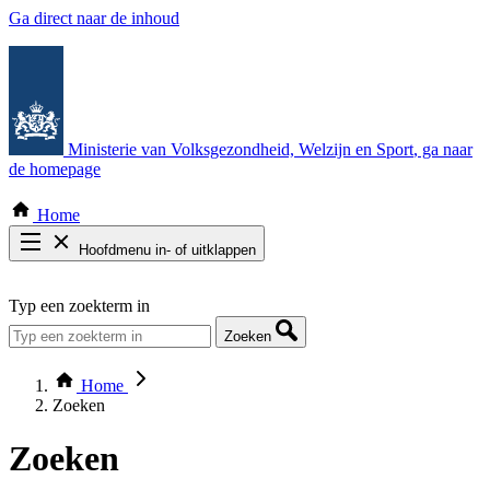
Ga direct naar de inhoud
Ministerie van Volksgezondheid, Welzijn en Sport
, ga naar
de homepage
Home
Hoofdmenu in- of uitklappen
Zoek door alle publicaties
Typ een zoekterm in
Thema COVID-19
Bekijk per bestuursorgaan
Zoeken
Home
Zoeken
Zoeken