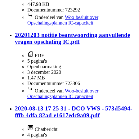
447.98 KB
Documentnummer 723292
Onderdeel van
Woo-besluit over
Opschalingsplannen IC-capaciteit
20201203 notitie beantwoording aanvullende
vragen opschaling IC.pdf
PDF
5 pagina's
Openbaarmaking
3 december 2020
1.47 MB
Documentnummer 723306
Onderdeel van
Woo-besluit over
Opschalingsplannen IC-capaciteit
2020-08-13 17 25 31 - DCO VWS - 573d5494-
fffb-4dfa-82ad-e1617edc9a09.pdf
Chatbericht
4 pagina's