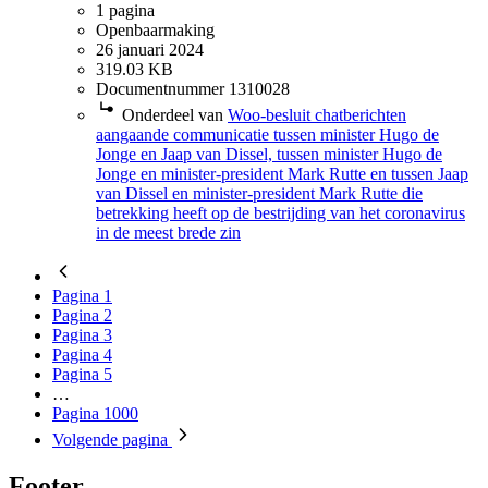
1 pagina
Openbaarmaking
26 januari 2024
319.03 KB
Documentnummer 1310028
Onderdeel van
Woo-besluit chatberichten
aangaande communicatie tussen minister Hugo de
Jonge en Jaap van Dissel, tussen minister Hugo de
Jonge en minister-president Mark Rutte en tussen Jaap
van Dissel en minister-president Mark Rutte die
betrekking heeft op de bestrijding van het coronavirus
in de meest brede zin
Pagina
1
Pagina
2
Pagina
3
Pagina
4
Pagina
5
…
Pagina
1000
Volgende
pagina
Footer