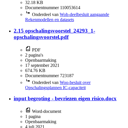
32.18 KB
Documentnummer 110053614
Onderdeel van
Wob-deelbesluit aangaande
Rekenmodellen en datasets
2.15 opschalingsvoorstel_24293_1-
opschalingsvoorstel.pdf
PDF
2 pagina's
Openbaarmaking
17 september 2021
674.76 KB
Documentnummer 723187
Onderdeel van
Woo-besluit over
Opschalingsplannen IC-capaciteit
input begroting - bevriezen eigen risico.docx
Word-document
1 pagina
Openbaarmaking
4 juli 2021