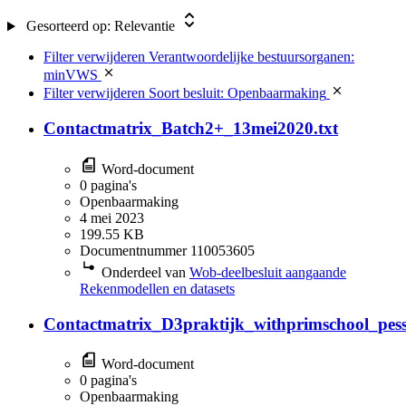
Gesorteerd op:
Relevantie
Filter verwijderen
Verantwoordelijke bestuursorganen:
minVWS
Filter verwijderen
Soort besluit: Openbaarmaking
Contactmatrix_Batch2+_13mei2020.txt
Word-document
0 pagina's
Openbaarmaking
4 mei 2023
199.55 KB
Documentnummer 110053605
Onderdeel van
Wob-deelbesluit aangaande
Rekenmodellen en datasets
Contactmatrix_D3praktijk_withprimschool_pess
Word-document
0 pagina's
Openbaarmaking