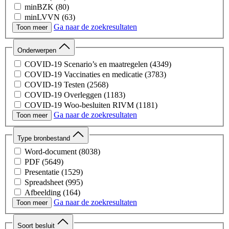
minBZK
(80)
minLVVN
(63)
Ga naar de zoekresultaten
minIenW
(59)
Toon meer
minFin
(47)
minOCW
(36)
Onderwerpen
minSZW
(22)
COVID-19 Scenario’s en maatregelen
(4349)
CAK
(19)
COVID-19 Vaccinaties en medicatie
(3783)
minBZ
(12)
COVID-19 Testen
(2568)
minAZ
(3)
COVID-19 Overleggen
(1183)
CCMO
(2)
COVID-19 Woo-besluiten RIVM
(1181)
Ga naar de zoekresultaten
COVID-19 Digitale Middelen
(1067)
Toon meer
COVID-19 Medische Hulpmiddelen
(510)
COVID-19 Capaciteit Ziekenhuizen
(294)
Type bronbestand
Chats
(248)
Word-document
(8038)
COVID-19 Overleggen Overig
(211)
PDF
(5649)
COVID-19 Besmettelijkheid Kinderen
(153)
Presentatie
(1529)
Wet- en regelgeving & juridische procedures
(70)
Spreadsheet
(995)
Jeugd- en gezinszorg
(58)
Afbeelding
(164)
Onderzoek en innovatie
(37)
Ga naar de zoekresultaten
Chatbericht
(141)
Toon meer
Opstart Corona
(33)
Onbekend
(80)
Gezondheid en preventie
(28)
E-mailbericht
(27)
Soort besluit
Medische ethiek
(27)