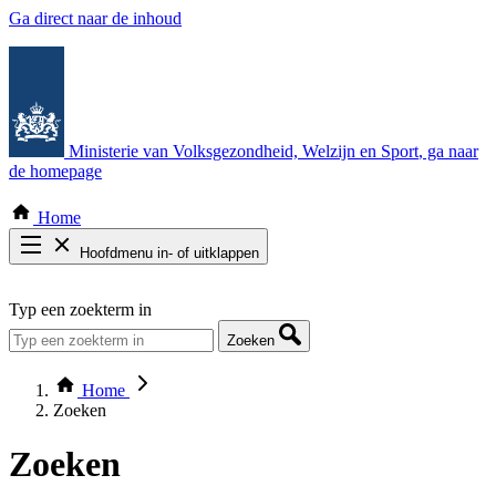
Ga direct naar de inhoud
Ministerie van Volksgezondheid, Welzijn en Sport
, ga naar
de homepage
Home
Hoofdmenu in- of uitklappen
Zoek door alle publicaties
Typ een zoekterm in
Thema COVID-19
Bekijk per bestuursorgaan
Zoeken
Home
Zoeken
Zoeken