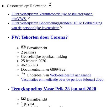
10.1b Veiligheid van de Staat
(14)
Gesorteerd op:
Relevantie
10.2.f
(2)
5.1.2i Functionele e-mailadressen
(2)
Filter verwijderen
Verantwoordelijke bestuursorganen:
10.1.c.
(1)
minVWS
10.2.b.
(1)
Filter verwijderen
Beoordelingsgronden: 10.2e Eerbiediging
67 Awr
(1)
van de persoonlijke levenssfeer
Wft
(1)
FW: Tekorten door Corona?
E-mailbericht
2 pagina's
Gedeeltelijke openbaarmaking
25 februari 2020
462.86 KB
Documentnummer 68994822
Onderdeel van
Wob-deelbesluit aangaande
Vaccinaties en medicatie over de periode februari 2020
Terugkoppeling Vaste Prik 28 januari 2020
E-mailbericht
1 pagina