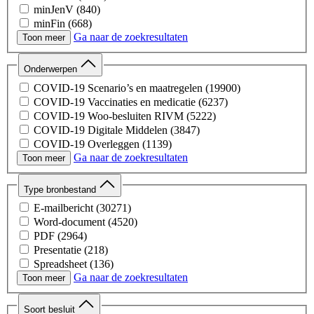
minJenV
(840)
minFin
(668)
Ga naar de zoekresultaten
minBZK
(602)
Toon meer
minBZ
(480)
minLVVN
(472)
Onderwerpen
minOCW
(87)
COVID-19 Scenario’s en maatregelen
(19900)
minSZW
(81)
COVID-19 Vaccinaties en medicatie
(6237)
minAZ
(14)
COVID-19 Woo-besluiten RIVM
(5222)
COVID-19 Digitale Middelen
(3847)
COVID-19 Overleggen
(1139)
Ga naar de zoekresultaten
COVID-19 Besmettelijkheid Kinderen
(879)
Toon meer
Opstart Corona
(416)
COVID-19 Medische Hulpmiddelen
(239)
Type bronbestand
COVID-19 Overleggen Overig
(154)
E-mailbericht
(30271)
COVID-19 Testen
(72)
Word-document
(4520)
COVID-19 Capaciteit Ziekenhuizen
(9)
PDF
(2964)
Presentatie
(218)
Spreadsheet
(136)
Ga naar de zoekresultaten
Afbeelding
(2)
Toon meer
Onbekend
(2)
Webpagina
(1)
Soort besluit