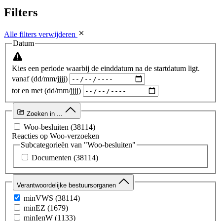
Filters
Alle filters verwijderen
Datum
Kies een periode waarbij de einddatum na de startdatum ligt.
vanaf (dd/mm/jjjj)
tot en met (dd/mm/jjjj)
Zoeken in ...
Woo-besluiten
(38114)
Reacties op Woo-verzoeken
Subcategorieën van "Woo-besluiten"
Documenten
(38114)
Verantwoordelijke bestuursorganen
minVWS
(38114)
minEZ
(1679)
minIenW
(1133)