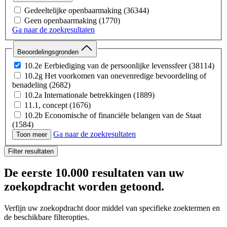
Gedeeltelijke openbaarmaking
(36344)
Geen openbaarmaking
(1770)
Ga naar de zoekresultaten
Beoordelingsgronden
10.2e Eerbiediging van de persoonlijke levenssfeer
(38114)
10.2g Het voorkomen van onevenredige bevoordeling of
benadeling
(2682)
10.2a Internationale betrekkingen
(1889)
11.1, concept
(1676)
10.2b Economische of financiële belangen van de Staat
(1584)
Ga naar de zoekresultaten
11.1 Persoonlijke beleidsopvattingen
(812)
Toon meer
buiten verzoek
(664)
Filter resultaten
10.1c Vertrouwelijk verstrekte bedrijfs- en
fabricagegegevens
(621)
De eerste
10.000 resultaten
van uw
5.1.2e Eerbiediging van de persoonlijke levenssfeer
(232)
10.1d Bijzondere persoonsgegevens
(204)
zoekopdracht worden getoond.
10.2c Opsporing en vervolging van strafbare feiten
(26)
10.2d Inspectie, controle en toezicht door bestuursorganen
Verfijn uw zoekopdracht door middel van specifieke zoektermen en
(21)
de beschikbare filteropties.
10.1a Eenheid van de Kroon
(15)