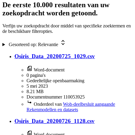
De eerste
10.000 resultaten
van uw
5.1.2b Economische of financiële belangen van de Staat
(2946)
zoekopdracht worden getoond.
buiten verzoek
(2650)
10.2g Het voorkomen van onevenredige bevoordeling of
Verfijn uw zoekopdracht door middel van specifieke zoektermen en
benadeling
(2467)
de beschikbare filteropties.
10.2a Internationale betrekkingen
(2325)
5.1.2h De beveiliging van personen of bedrijven en het
Gesorteerd op:
Relevantie
voorkomen van sabotage
(2220)
Dubbel : inhoud is in een ander document al beoordeeld
Osiris_Data_20200725_1029.csv
(1594)
5.1.2i OMT
(1242)
5.1.2i Procespositie Staat
(1088)
Word-document
0 pagina's
11.1 Persoonlijke beleidsopvattingen
(1006)
Gedeeltelijke openbaarmaking
10.2b Economische of financiële belangen van de Staat
5 mei 2023
(780)
8.21 MB
10.1c Vertrouwelijk verstrekte bedrijfs- en
Documentnummer 110053925
fabricagegegevens
(487)
Onderdeel van
Wob-deelbesluit aangaande
5.1.2i Eenheid kabinet
(447)
Rekenmodellen en datasets
5.1.2i Functionele emailadressen
(367)
5.1.2i Functionele e-mailadressen
(339)
Osiris_Data_20200726_1128.csv
5.1.1d Bijzondere persoonsgegevens
(320)
5.1.2i Wetenschappelijk beraad
(315)
5.1.2i Toelichting
(239)
Word-document