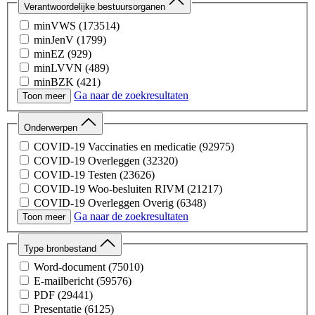
Verantwoordelijke bestuursorganen
minVWS
(173514)
minJenV
(1799)
minEZ
(929)
minLVVN
(489)
minBZK
(421)
Ga naar de zoekresultaten
minFin
(289)
Toon meer
minBZ
(208)
minOCW
(159)
Onderwerpen
minIenW
(132)
COVID-19 Vaccinaties en medicatie
(92975)
minSZW
(83)
COVID-19 Overleggen
(32320)
COVID-19 Testen
(23626)
COVID-19 Woo-besluiten RIVM
(21217)
COVID-19 Overleggen Overig
(6348)
Ga naar de zoekresultaten
Opstart Corona
(1537)
Toon meer
Type bronbestand
Word-document
(75010)
E-mailbericht
(59576)
PDF
(29441)
Presentatie
(6125)