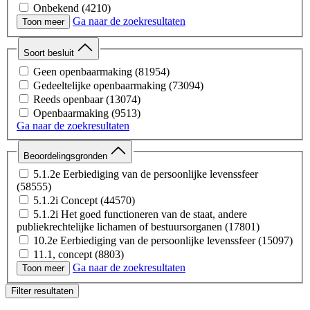
Onbekend
(4210)
Ga naar de zoekresultaten
Spreadsheet
(3400)
Toon meer
Afbeelding
(48)
Webpagina
(29)
Soort besluit
Notitie
(9)
Geen openbaarmaking
(81954)
Database
(4)
Gedeeltelijke openbaarmaking
(73094)
Video
(2)
Reeds openbaar
(13074)
XML
(2)
Openbaarmaking
(9513)
Audio
(1)
Ga naar de zoekresultaten
Visitekaartje
(1)
Beoordelingsgronden
5.1.2e Eerbiediging van de persoonlijke levenssfeer
(58555)
5.1.2i Concept
(44570)
5.1.2i Het goed functioneren van de staat, andere
publiekrechtelijke lichamen of bestuursorganen
(17801)
10.2e Eerbiediging van de persoonlijke levenssfeer
(15097)
11.1, concept
(8803)
Ga naar de zoekresultaten
5.1.5 Het voorkomen van onevenredige benadeling
(7623)
Toon meer
5.1.2a Internationale betrekkingen
(4166)
Filter resultaten
5.1.1c Vertrouwelijk verstrekte bedrijfs- of
fabricagegegevens
(4136)