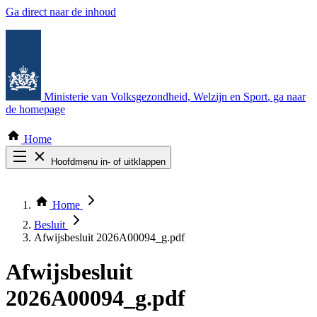
Ga direct naar de inhoud
Ministerie van Volksgezondheid, Welzijn en Sport
, ga naar
de homepage
Home
Hoofdmenu in- of uitklappen
Zoek door alle publicaties
Thema COVID-19
Home
Bekijk per bestuursorgaan
Besluit
Afwijsbesluit 2026A00094_g.pdf
Afwijsbesluit
2026A00094_g.pdf