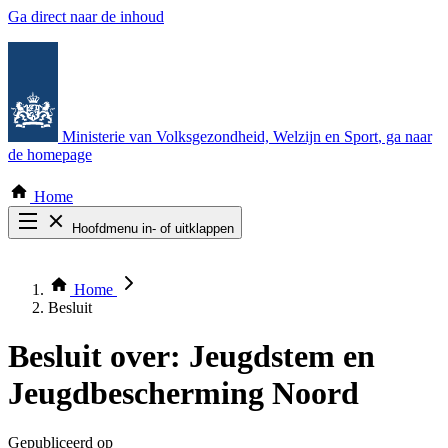
Ga direct naar de inhoud
Ministerie van Volksgezondheid, Welzijn en Sport
, ga naar
de homepage
Home
Hoofdmenu in- of uitklappen
Zoek door alle publicaties
Thema COVID-19
Home
Bekijk per bestuursorgaan
Besluit
Besluit over:
Jeugdstem en
Jeugdbescherming Noord
Gepubliceerd op