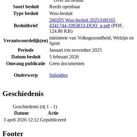
Over dit besluit
Soort besluit
Reeds openbaar
Type besluit
Woo-besluit
260205 Woo-besluit 2025A00165
Besluitbrief
4341744-1093833-DOO_g.pdf
(PDF,
124.86 KB)
ministerie van Volksgezondheid, Welzijn en
Verantwoordelijk(en)
Sport
Periode
Januari t/m november 2025
Datum besluit
5 februari 2026
Omvang publicatie
Geen documenten
Onderwerp
Subsidies
Geschiedenis
Geschiedenis (rij 1 - 1)
Datum
Actie
3 april 2026 12:12
Gepubliceerd
Footer