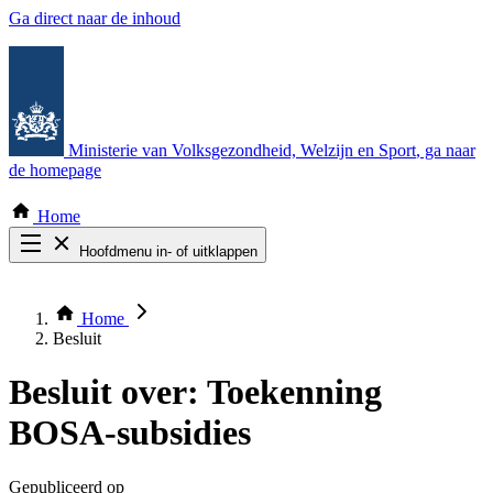
Ga direct naar de inhoud
Ministerie van Volksgezondheid, Welzijn en Sport
, ga naar
de homepage
Home
Hoofdmenu in- of uitklappen
Zoek door alle publicaties
Thema COVID-19
Home
Bekijk per bestuursorgaan
Besluit
Besluit over:
Toekenning
BOSA-subsidies
Gepubliceerd op