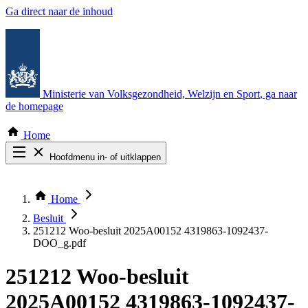
Ga direct naar de inhoud
Ministerie van Volksgezondheid, Welzijn en Sport
, ga naar
de homepage
Home
Hoofdmenu in- of uitklappen
Zoek door alle publicaties
Thema COVID-19
Home
Bekijk per bestuursorgaan
Besluit
251212 Woo-besluit 2025A00152 4319863-1092437-
DOO_g.pdf
251212 Woo-besluit
2025A00152 4319863-1092437-