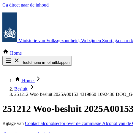
Ga direct naar de inhoud
Ministerie van Volksgezondheid, Welzijn en Sport
, ga naar 
Home
Hoofdmenu in- of uitklappen
Zoek door alle publicaties
Thema COVID-19
Home
Bekijk per bestuursorgaan
Besluit
251212 Woo-besluit 2025A00153 4319860-1092436-DOO_Ger
251212 Woo-besluit 2025A0015
Bijlage van
Contact alcoholsector over de commissie Alcohol van de