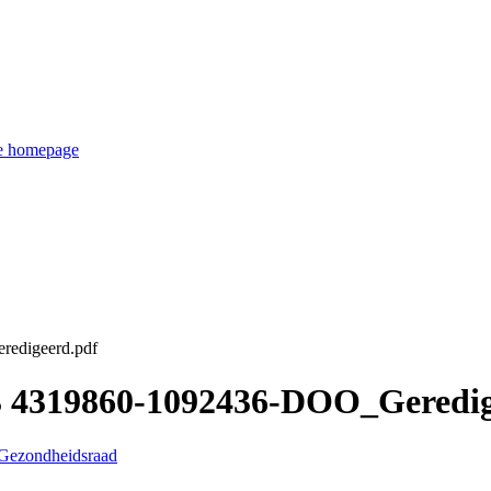
de homepage
edigeerd.pdf
3 4319860-1092436-DOO_Geredig
 Gezondheidsraad