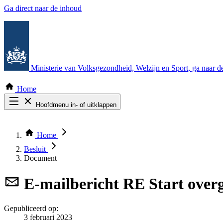
Ga direct naar de inhoud
Ministerie van Volksgezondheid, Welzijn en Sport
, ga naar 
Home
Hoofdmenu in- of uitklappen
Zoek door alle publicaties
Thema COVID-19
Home
Bekijk per bestuursorgaan
Besluit
Document
E-mailbericht
RE Start overg
Gepubliceerd op:
3 februari 2023