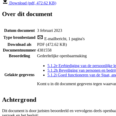
Download (pdf, 472.62 KB)
Over dit document
Datum document
3 februari 2023
Type bronbestand
E-mailbericht, 1 pagina's
Download als
PDF (472.62 KB)
Documentnummer
4381558
Beoordeling
Gedeeltelijke openbaarmaking
5.1.2e Eerbiediging van de persoonlijke l
5.1.2h Beveiliging van personen en bedr
Gelakte gegevens
5.1.2i Goed functioneren van de Staat, an
Komt u in dit document gegevens tegen waarvan
Achtergrond
Dit document is door juristen beoordeeld en vervolgens deels openba
verzoek en het besluit: