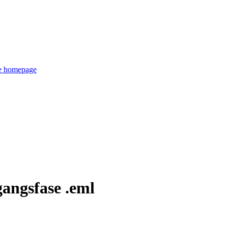
de homepage
angsfase .eml