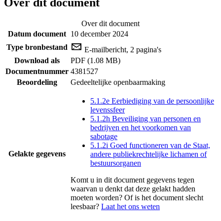
Over dit document
Over dit document
Datum document
10 december 2024
Type bronbestand
E-mailbericht, 2 pagina's
Download als
PDF (1.08 MB)
Documentnummer
4381527
Beoordeling
Gedeeltelijke openbaarmaking
5.1.2e Eerbiediging van de persoonlijke
levenssfeer
5.1.2h Beveiliging van personen en
bedrijven en het voorkomen van
sabotage
5.1.2i Goed functioneren van de Staat,
Gelakte gegevens
andere publiekrechtelijke lichamen of
bestuursorganen
Komt u in dit document gegevens tegen
waarvan u denkt dat deze gelakt hadden
moeten worden? Of is het document slecht
leesbaar?
Laat het ons weten