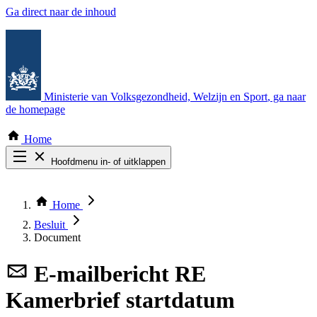
Ga direct naar de inhoud
Ministerie van Volksgezondheid, Welzijn en Sport
, ga naar
de homepage
Home
Hoofdmenu in- of uitklappen
Zoek door alle publicaties
Thema COVID-19
Home
Bekijk per bestuursorgaan
Besluit
Document
E-mailbericht
RE
Kamerbrief startdatum