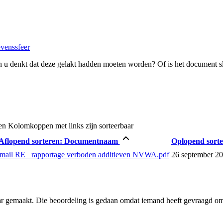
evenssfeer
 u denkt dat deze gelakt hadden moeten worden? Of is het document s
en
Kolomkoppen met links zijn sorteerbaar
Aflopend sorteren:
Documentnaam
Oplopend sorte
mail RE_ rapportage verboden additieven NVWA.pdf
26 september 2
ar gemaakt. Die beoordeling is gedaan omdat iemand heeft gevraagd om 