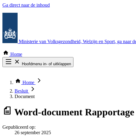
Ga direct naar de inhoud
Ministerie van Volksgezondheid, Welzijn en Sport
, ga naar 
Home
Hoofdmenu in- of uitklappen
Zoek door alle publicaties
Thema COVID-19
Home
Bekijk per bestuursorgaan
Besluit
Document
Word-document
Rapportage 
Gepubliceerd op:
26 september 2025