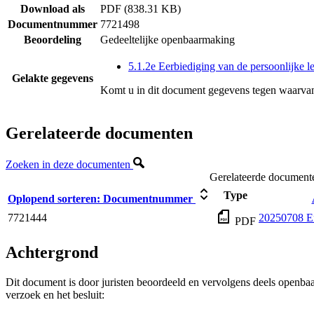
Download als
PDF (838.31 KB)
Documentnummer
7721498
Beoordeling
Gedeeltelijke openbaarmaking
5.1.2e Eerbiediging van de persoonlijke l
Gelakte gegevens
Komt u in dit document gegevens tegen waarvan
Gerelateerde documenten
Zoeken in deze documenten
Gerelateerde document
Type
Oplopend sorteren:
Documentnummer
7721444
20250708 E
PDF
Achtergrond
Dit document is door juristen beoordeeld en vervolgens deels openba
verzoek en het besluit: