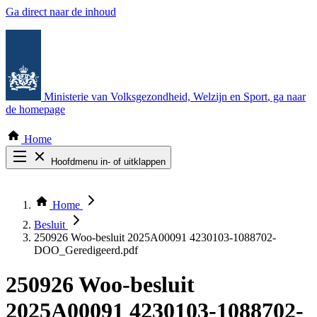
Ga direct naar de inhoud
Ministerie van Volksgezondheid, Welzijn en Sport
, ga naar
de homepage
Home
Hoofdmenu in- of uitklappen
Zoek door alle publicaties
Thema COVID-19
Home
Bekijk per bestuursorgaan
Besluit
250926 Woo-besluit 2025A00091 4230103-1088702-
DOO_Geredigeerd.pdf
250926 Woo-besluit
2025A00091 4230103-1088702-