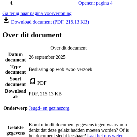
Openen: pagina 4
Ga terug naar pagina-voorvertoning
Download document (PDF, 215.13 KB)
Over dit document
Over dit document
Datum
26 september 2025
document
Type
Beslissing op wob-/woo-verzoek
document
Soort
PDF
document
Download
PDF, 215.13 KB
als
Onderwerp
Jeugd- en gezinszorg
Komt u in dit document gegevens tegen waarvan u
Gelakte
denkt dat deze gelakt hadden moeten worden? Of is
gegevens
het document slecht leesbaar?
Laat het ons weten